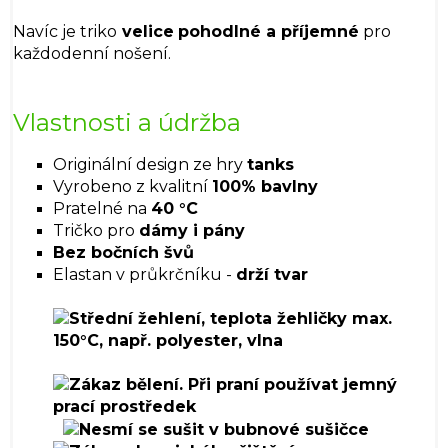
Navíc je triko
velice
pohodlné a příjemné
pro
každodenní nošení.
Vlastnosti a údržba
Originální design ze hry
tanks
Vyrobeno z kvalitní
100% bavlny
Pratelné na
40 °C
Tričko pro
dámy i pány
Bez bočních švů
Elastan v průkrčníku -
drží tvar