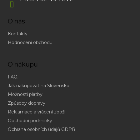
O nás
Kontakty
Hodnocení obchodu
O nákupu
FAQ
Jak nakupovat na Slovensko
Možnosti platby
Způsoby dopravy
Reklamace a vrácení zboží
Obchodní podmínky
(odpověď
do
Ochrana osobních údajů GDPR
24h