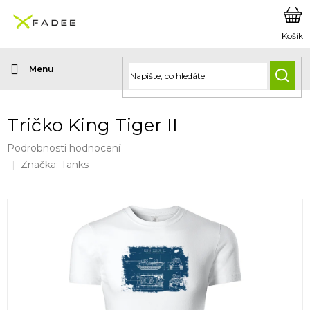
Přejít
na
obsah
HLED
Tričko King Tiger II
Průměrné
Podrobnosti hodnocení
hodnocení
Značka:
Tanks
produktu
je
0,0
z
5
hvězdiček.