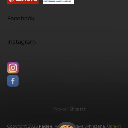
Facebook
Instagram
Vytvořil Shoptet
Copyright 2026
Fadee
. Všechna práva vyhrazena.
Upravit