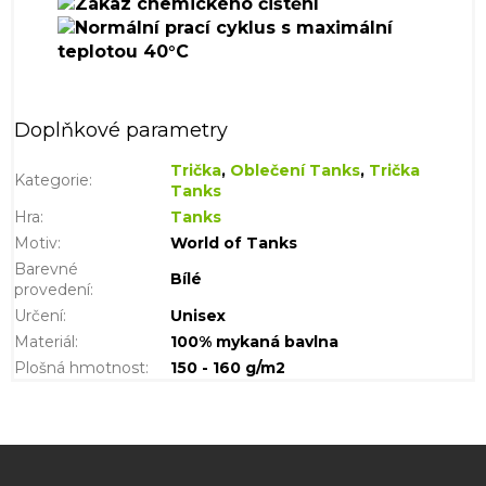
Doplňkové parametry
Trička
,
Oblečení Tanks
,
Trička
Kategorie
:
Tanks
Hra
:
Tanks
Motiv
:
World of Tanks
Barevné
Bílé
provedení
:
Určení
:
Unisex
Materiál
:
100% mykaná bavlna
Plošná hmotnost
:
150 - 160 g/m2
Z