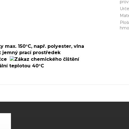
prov
Urče
Mate
Ploš
hmo