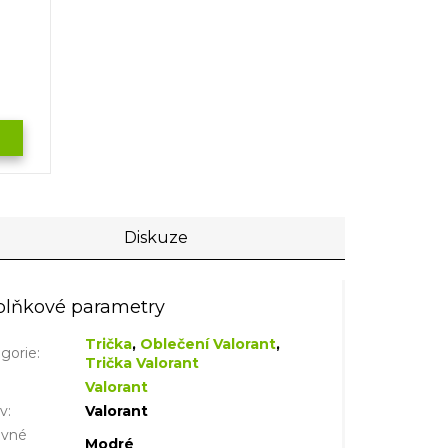
Diskuze
lňkové parametry
Trička
,
Oblečení Valorant
,
gorie
:
Trička Valorant
Valorant
iv
:
Valorant
evné
Modré