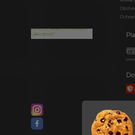
Reklam
Obchod
Ochran
Chcete vědět o novinkách
Pl
jako první?
onlin
Do