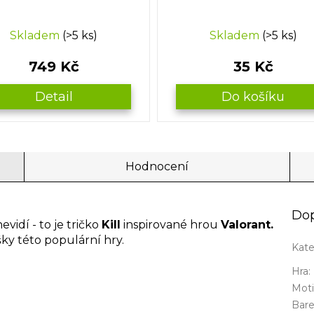
Skladem
(>5 ks)
Skladem
(>5 ks)
749 Kč
35 Kč
Detail
Do košíku
Hodnocení
Dop
evidí - to je tričko
Kill
inspirované hrou
Valorant.
ky této populární hry.
Kate
Hra
:
Mot
Bar