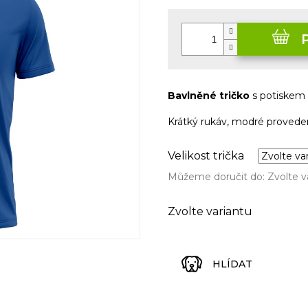
Měrná
cena:
Bavlněné tričko
s potiskem
Krátký rukáv, modré proveden
Velikost trička
Můžeme doručit do:
Zvolte v
Zvolte variantu
HLÍDAT