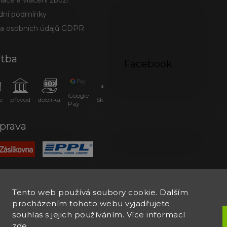
ace a vrácení zboží
ní podmínky
a osobních údajů GDPR
atba
Facebook
Google
e
převod
dobírka
SkipPay
Pay
prava
Tento web používá soubory cookie. Dalším
procházením tohoto webu vyjadřujete
souhlas s jejich používáním. Více informací
zde
.