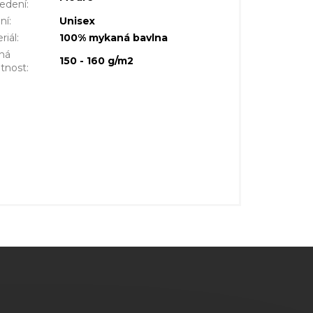
edení
:
ní
:
Unisex
riál
:
100% mykaná bavlna
ná
150 - 160 g/m2
tnost
: