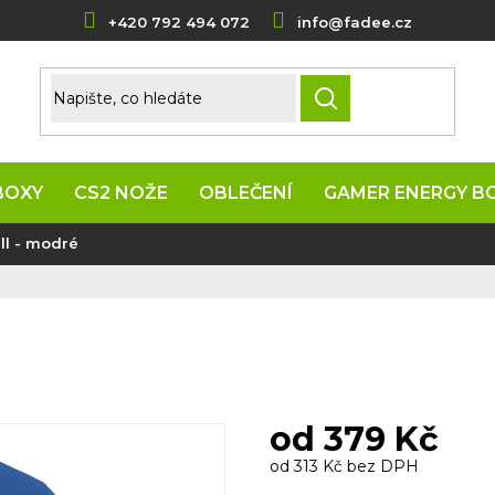
+420 792 494 072
info@fadee.cz
HLEDAT
BOXY
CS2 NOŽE
OBLEČENÍ
GAMER ENERGY B
ill - modré
od
379 Kč
od
313 Kč
bez DPH