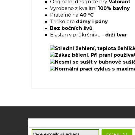
Originální design ze hry
Valorant
Vyrobeno z kvalitní
100% bavlny
Pratelné na
40 °C
Tričko pro
dámy i pány
Bez bočních švů
Elastan v průkrčníku -
drží tvar
Z
á
p
E-mail
a
ODESLAT