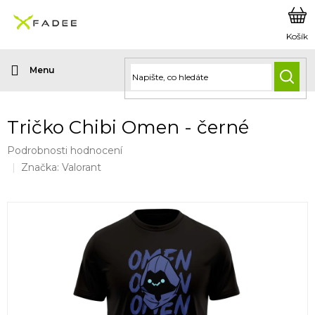
Přejít
na
obsah
HLED
Tričko Chibi Omen - černé
Průměrné
Podrobnosti hodnocení
hodnocení
Značka:
Valorant
produktu
je
0,0
z
5
hvězdiček.