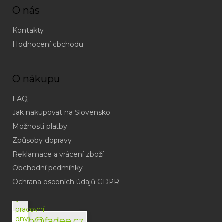
O nás
Kontakty
Hodnocení obchodu
O nákupu
FAQ
Jak nakupovat na Slovensko
Možnosti platby
Způsoby dopravy
Reklamace a vrácení zboží
Obchodní podmínky
(odpověď
do
Ochrana osobních údajů GDPR
24h
v
pracovní
dny)
info@fadee.cz
(Po-