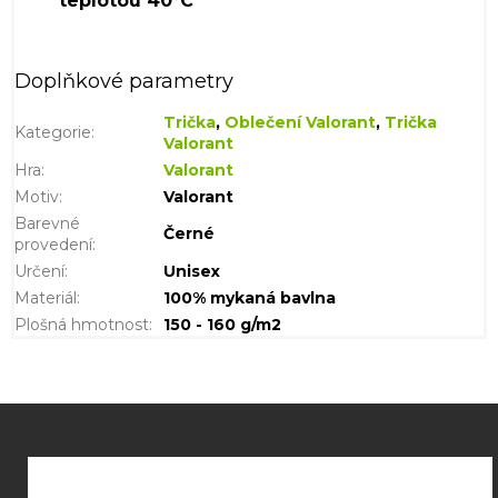
Doplňkové parametry
Trička
,
Oblečení Valorant
,
Trička
Kategorie
:
Valorant
Hra
:
Valorant
Motiv
:
Valorant
Barevné
Černé
provedení
:
Určení
:
Unisex
Materiál
:
100% mykaná bavlna
Plošná hmotnost
:
150 - 160 g/m2
Z
á
p