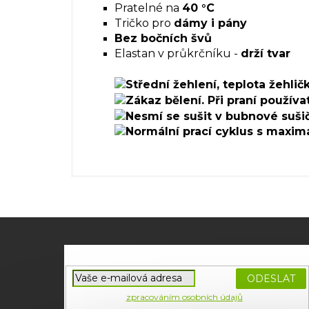
Pratelné na
40 °C
Tričko pro
dámy i pány
Bez bočních švů
Elastan v průkrčníku -
drží tvar
Z
á
p
a
PŘIHLÁ
t
Souhlasím se
zpracováním osobních údajů
potřebných
SE
í