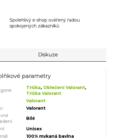
Spolehlivý e-shop ověřený řadou
spokojených zákazníků
Diskuze
lňkové parametry
Trička
,
Oblečení Valorant
,
gorie
:
Trička Valorant
Valorant
iv
:
Valorant
evné
Bílé
edení
:
ní
:
Unisex
riál
:
100% mykaná bavlna