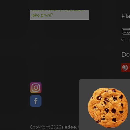
Chcete vědět o novinkách
Pl
jako první?
onlin
Do
Copyright 2026
Fadee
. Všechna práva vyhrazena