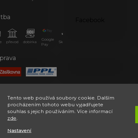
atba
Facebook
Google
e
převod
dobírka
SkipPay
Pay
prava
Tento web používá soubory cookie. Dalším
procházením tohoto webu vyjadřujete
souhlas s jejich používáním. Více informací
zde
.
Nastavení
.
Upravit nastavení cookies