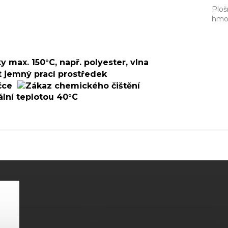
Ploš
hmo
SIT