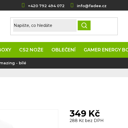
+420 792 494 072
info@fadee.cz
HLEDAT
BOXY
CS2 NOŽE
OBLEČENÍ
GAMER ENERGY B
mazing - bílé
349 Kč
288 Kč bez DPH