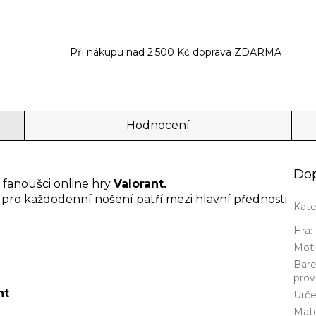
Při nákupu nad 2.500 Kč doprava ZDARMA
Hodnocení
Dop
a fanoušci online hry
Valorant.
ál pro každodenní nošení patří mezi hlavní přednosti
Kate
Hra
:
Mot
Bar
prov
nt
Urče
Mate