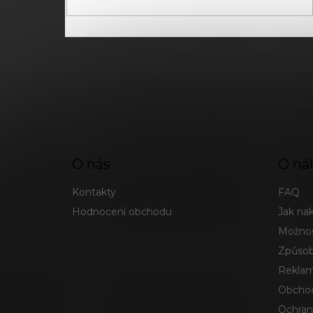
pro zasílání newsletterů od společnosti FADEE
O nás
O ná
Kontakty
FAQ
Hodnocení obchodu
Jak na
Možnos
Způsob
Reklam
Obchod
Ochran