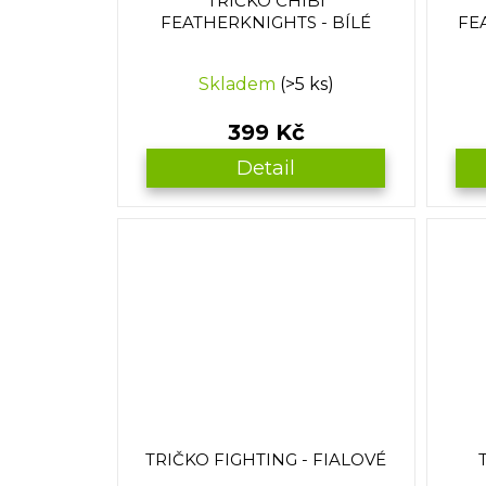
TRIČKO CHIBI
k
FEATHERKNIGHTS - BÍLÉ
FE
t
ů
Skladem
(>5 ks)
399 Kč
Detail
TRIČKO FIGHTING - FIALOVÉ