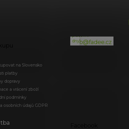
p
i
(odpověď
s
do
u
24h
v
pracovní
dny)
info@fadee.cz
kupu
kupovat na Slovensko
ti platby
y dopravy
ace a vrácení zboží
ní podmínky
a osobních údajů GDPR
atba
Facebook