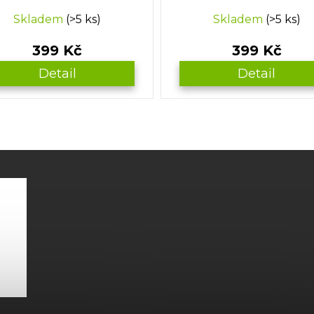
Skladem
(>5 ks)
Skladem
(>5 ks)
399 Kč
399 Kč
Detail
Detail
O
v
l
á
d
a
c
í
p
r
v
k
y
v
ý