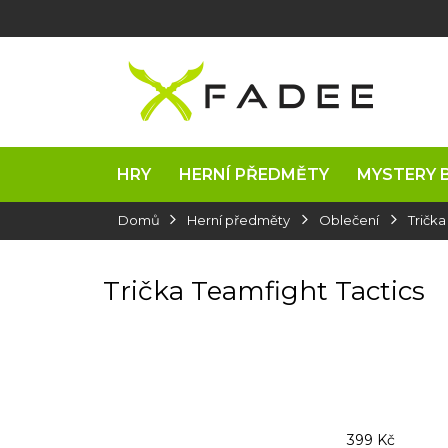
Přejít
na
obsah
HRY
HERNÍ PŘEDMĚTY
MYSTERY 
Domů
Herní předměty
Oblečení
Trička
Trička Teamfight Tactics
399
Kč