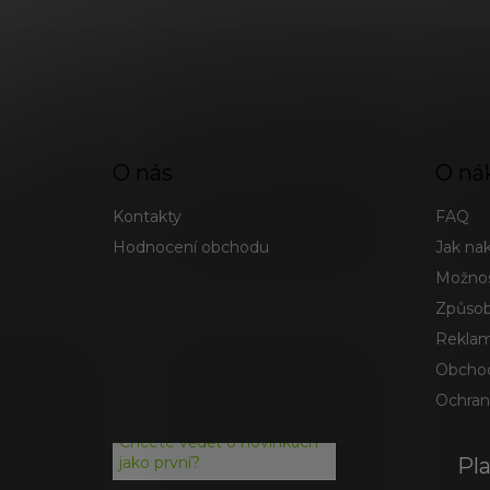
O nás
O ná
Kontakty
FAQ
Hodnocení obchodu
Jak na
Možnos
Způsob
Reklam
Obchod
Ochran
Chcete vědět o novinkách
Pl
jako první?