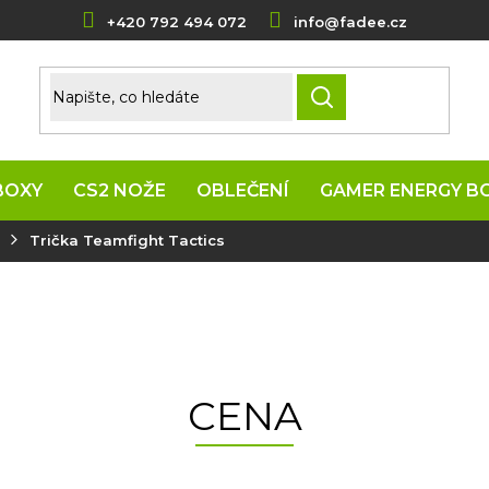
+420 792 494 072
info@fadee.cz
HLEDAT
BOXY
CS2 NOŽE
OBLEČENÍ
GAMER ENERGY B
Trička Teamfight Tactics
CENA