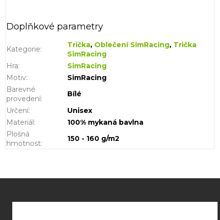
Doplňkové parametry
Trička
,
Oblečení SimRacing
,
Trička
Kategorie
:
SimRacing
Hra
:
SimRacing
Motiv
:
SimRacing
Barevné
Bílé
provedení
:
Určení
:
Unisex
Materiál
:
100% mykaná bavlna
Plošná
150 - 160 g/m2
hmotnost
:
Z
á
p