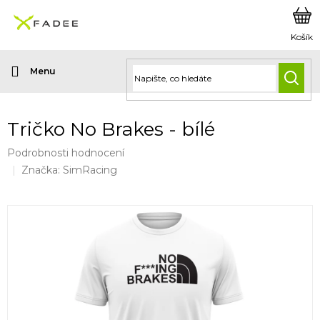
Přejít
na
obsah
HLED
Tričko No Brakes - bílé
Průměrné
Podrobnosti hodnocení
hodnocení
Značka:
SimRacing
produktu
je
0,0
z
5
hvězdiček.