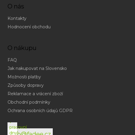
O nás
Kontakty
Hodnocení obchodu
O nákupu
FAQ
Jak nakupovat na Slovensko
Možnosti platby
Způsoby dopravy
Reklamace a vrácení zboží
Obchodní podmínky
(odpověď
do
Ochrana osobních údajů GDPR
24h
v
pracovní
dny)
info@fadee.cz
(Po-