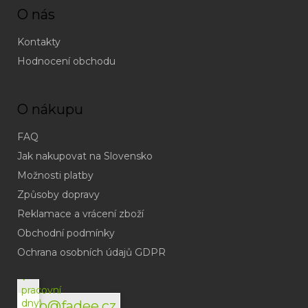
O nás
Kontakty
Hodnocení obchodu
O nákupu
FAQ
Jak nakupovat na Slovensko
Možnosti platby
Způsoby dopravy
Reklamace a vrácení zboží
Obchodní podmínky
(odpověď
do
Ochrana osobních údajů GDPR
24h
v
pracovní
dny)
info@fadee.cz
(Po-