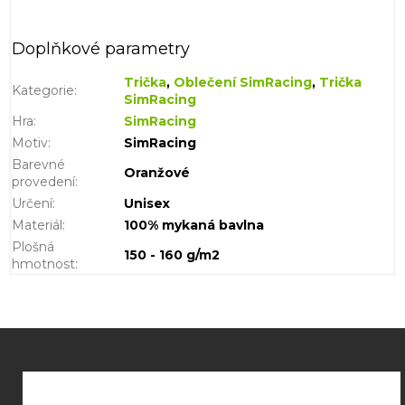
Doplňkové parametry
Trička
,
Oblečení SimRacing
,
Trička
Kategorie
:
SimRacing
Hra
:
SimRacing
Motiv
:
SimRacing
Barevné
Oranžové
provedení
:
Určení
:
Unisex
Materiál
:
100% mykaná bavlna
Plošná
150 - 160 g/m2
hmotnost
:
Z
á
p