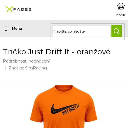
Přejít
na
obsah
HLED
Tričko Just Drift It - oranžové
Průměrné
Podrobnosti hodnocení
hodnocení
Značka:
SimRacing
produktu
je
0,0
z
5
hvězdiček.