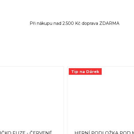
Při nákupu nad 2.500 Kč doprava ZDARMA
Tip na Dárek
IČKO FUZE - ČERVENÉ
HERNÍ PODLOŽKA POD 