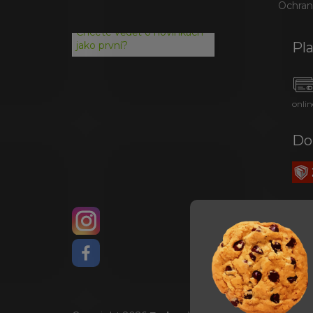
Ochran
Chcete vědět o novinkách
Pl
jako první?
onlin
Do