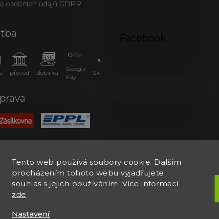
a osobních údajů GDPR
atba
Facebook
Google
e
převod
dobírka
SkipPay
Pay
prava
Tento web používá soubory cookie. Dalším
procházením tohoto webu vyjadřujete
souhlas s jejich používáním. Více informací
zde
.
Nastavení