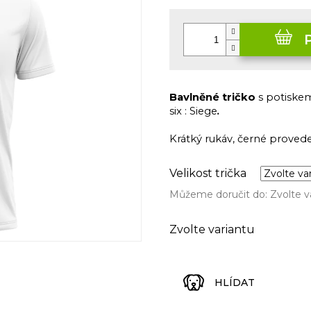
Měrná
cena:
Bavlněné tričko
s potisk
six : Siege
.
Krátký rukáv, černé provede
Velikost trička
Můžeme doručit do:
Zvolte v
Zvolte variantu
HLÍDAT