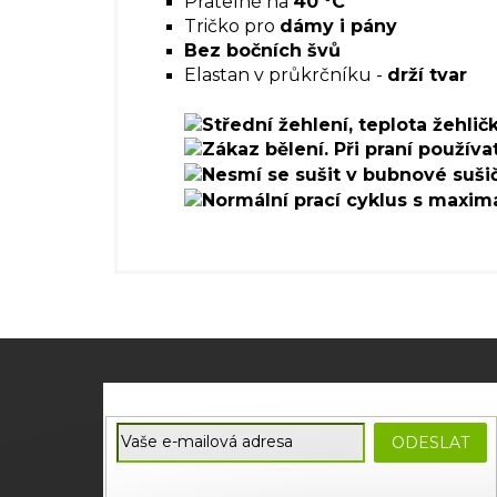
Pratelné na
40 °C
Tričko pro
dámy i pány
Bez bočních švů
Elastan v průkrčníku -
drží tvar
Z
á
p
E-mail
a
ODESLAT
t
Souhlasím se
zpracováním osobních údajů
potřebných
í
pro zasílání newsletterů od společnosti FADEE