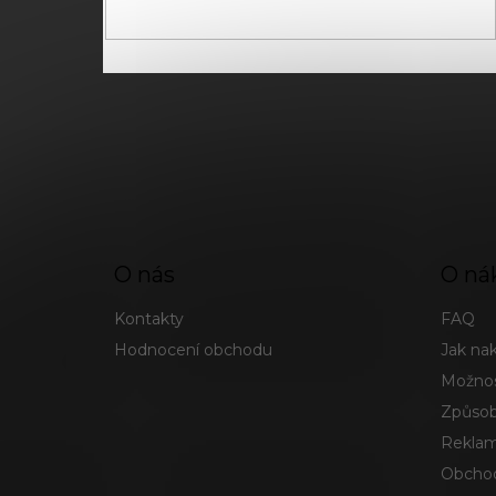
O nás
O ná
Kontakty
FAQ
Hodnocení obchodu
Jak na
Možnos
Způsob
Reklam
Obchod