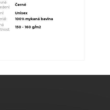
evné
Černé
edení
:
ní
:
Unisex
riál
:
100% mykaná bavlna
ná
150 - 160 g/m2
tnost
: