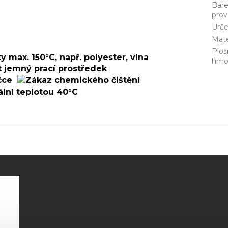
Bar
prov
Urče
Mate
Ploš
hmo