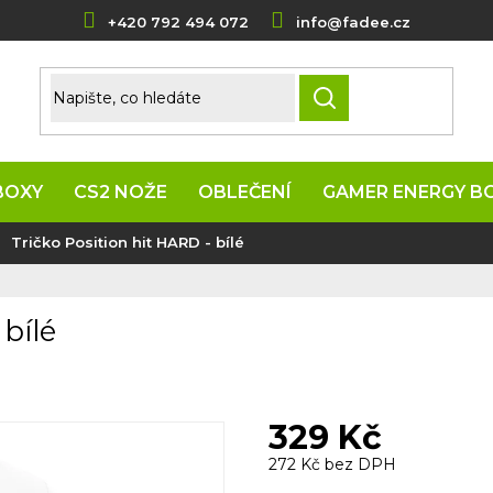
+420 792 494 072
info@fadee.cz
HLEDAT
BOXY
CS2 NOŽE
OBLEČENÍ
GAMER ENERGY B
Tričko Position hit HARD - bílé
bílé
329 Kč
272 Kč bez DPH