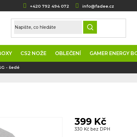
+420 792 494 072
info@fadee.cz
HLEDAT
BOXY
CS2 NOŽE
OBLEČENÍ
GAMER ENERGY B
GG - šedé
399 Kč
330 Kč bez DPH