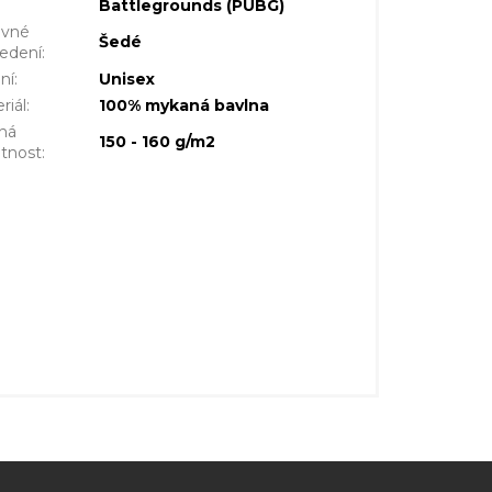
Battlegrounds (PUBG)
evné
Šedé
edení
:
ní
:
Unisex
riál
:
100% mykaná bavlna
ná
150 - 160 g/m2
tnost
: