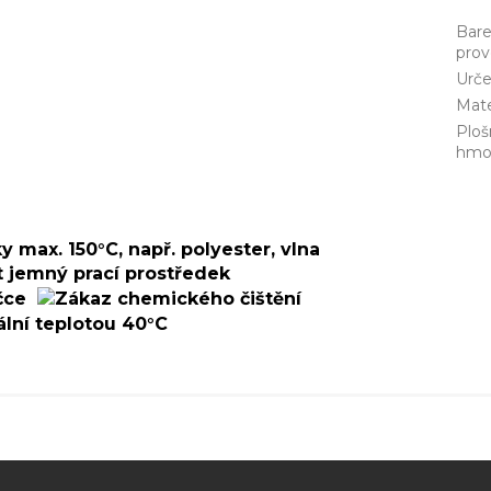
Bar
prov
Urče
Mate
Ploš
hmo