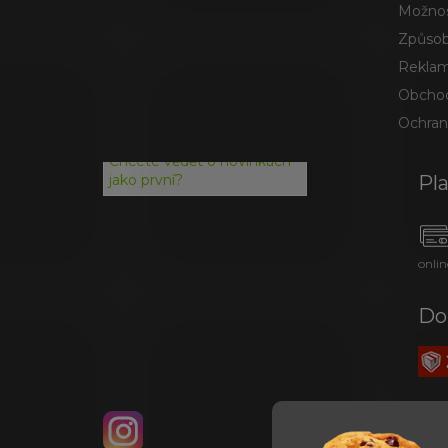
Možnos
Způsob
Reklam
Obchod
Ochran
Chcete vědět o novinkách
Pl
jako první?
onlin
Do