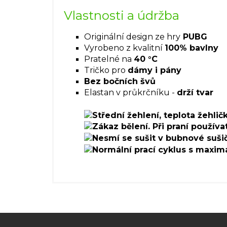
Vlastnosti a údržba
Originální design ze hry
PUBG
Vyrobeno z kvalitní
100% bavlny
Pratelné na
40 °C
Tričko pro
dámy i pány
Bez bočních švů
Elastan v průkrčníku -
drží tvar
Z