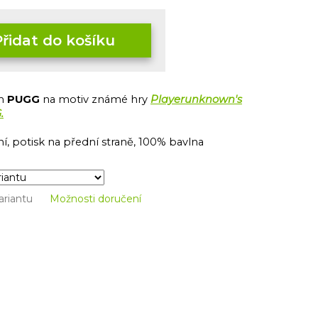
Přidat do košíku
em
PUGG
na motiv známé hry
Playerunknown's
.
í, potisk na přední straně, 100% bavlna
ariantu
Možnosti doručení