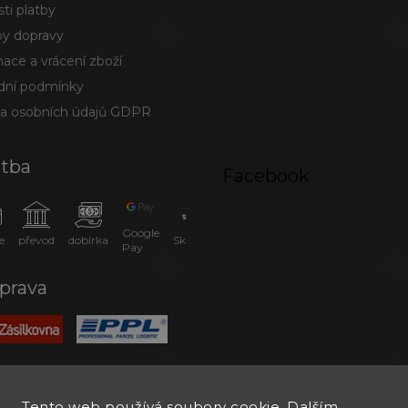
ti platby
y dopravy
ace a vrácení zboží
ní podmínky
a osobních údajů GDPR
atba
Facebook
Google
e
převod
dobírka
SkipPay
Pay
prava
Tento web používá soubory cookie. Dalším