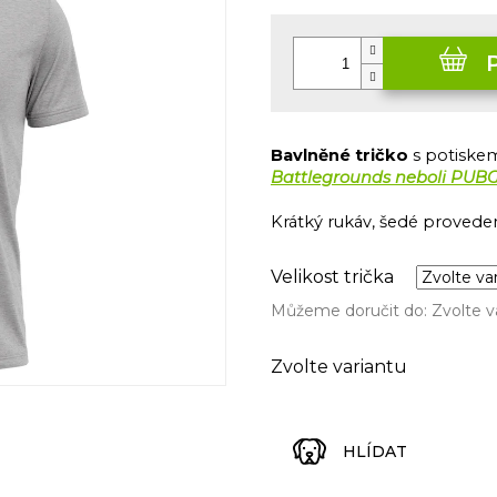
Měrná
cena:
Bavlněné tričko
s potisk
Battlegrounds neboli PUBG
Krátký rukáv, šedé proveden
Velikost trička
Můžeme doručit do:
Zvolte v
Zvolte variantu
HLÍDAT