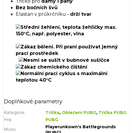
Tričko pro
dámy i pány
Bez bočních švů
Elastan v průkrčníku -
drží tvar
Doplňkové parametry
Kategorie
:
Trička
,
Oblečení PUBG
,
Trička PUBG
Hra
:
PUBG
Playerunkown's Battlegrounds
Motiv
:
(PUBG)