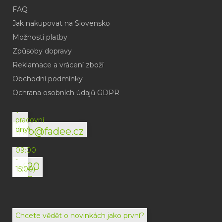
FAQ
Jak nakupovat na Slovensko
Možnosti platby
Způsoby dopravy
Reklamace a vrácení zboží
Obchodní podmínky
(odpověď
do
Ochrana osobních údajů GDPR
24h
v
pracovní
dny)
info@fadee.cz
(Po-
Pá
09:00
-
+420
15:00)
792
494
072
Chcete vědět o novinkách jako první?