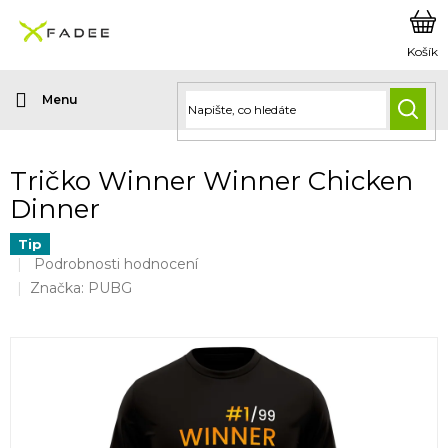
Přejít
na
obsah
HLED
Tričko Winner Winner Chicken
Dinner
Tip
Průměrné
Podrobnosti hodnocení
hodnocení
Značka:
PUBG
produktu
je
0,0
z
5
hvězdiček.