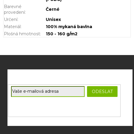
Barevné
Černé
provedení
:
Určení
:
Unisex
Materiál
:
100% mykaná bavlna
Plošná hmotnost
:
150 - 160 g/m2
Z
á
p
a
t
E-mail
ODESLAT
í
Souhlasím se
zpracováním osobních údajů
potřebných pro
zasílání newsletterů od společnosti FADEE