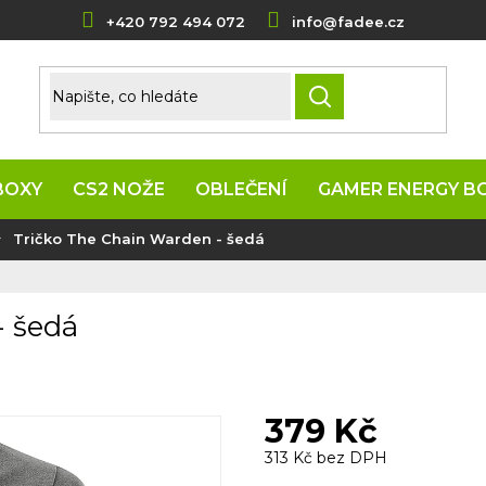
+420 792 494 072
info@fadee.cz
HLEDAT
BOXY
CS2 NOŽE
OBLEČENÍ
GAMER ENERGY B
Tričko The Chain Warden - šedá
- šedá
379 Kč
313 Kč bez DPH