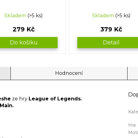
Skladem
(>5 ks)
Skladem
(>5 ks)
279 Kč
379 Kč
Do košíku
Detail
Hodnocení
Dop
eshe
ze hry
League of Legends.
Main.
Kate
Hra
:
Mot