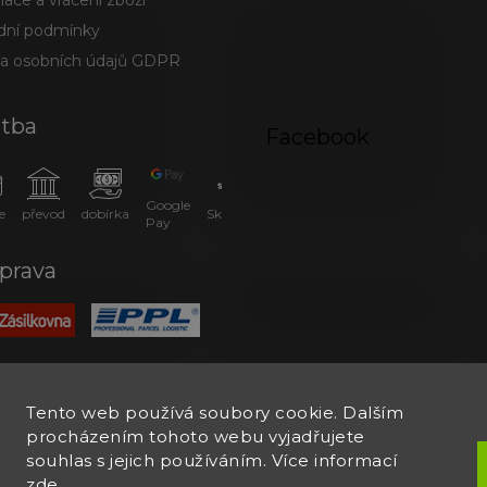
ace a vrácení zboží
ní podmínky
a osobních údajů GDPR
atba
Facebook
Google
e
převod
dobírka
SkipPay
Pay
prava
Tento web používá soubory cookie. Dalším
procházením tohoto webu vyjadřujete
souhlas s jejich používáním. Více informací
zde
.