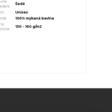
evné
Šedé
edení
:
ní
:
Unisex
riál
:
100% mykaná bavlna
ná
150 - 160 g/m2
tnost
: