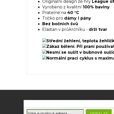
Originální design ze hry
League o
Vyrobeno z kvalitní
100% bavlny
Pratelné na
40 °C
Tričko pro
dámy i pány
Bez bočních švů
Elastan v průkrčníku -
drží tvar
Z
á
p
E-mail
a
ODESLAT