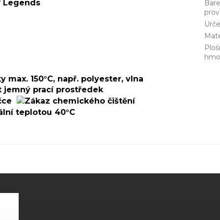
f Legends
Bar
prov
Urče
Mate
Ploš
hmo