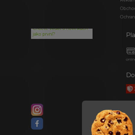
Reklam
Obchod
Ochran
Chcete vědět o novinkách
Pl
jako první?
onlin
Do