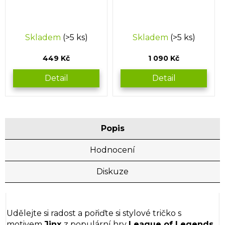
Skladem
(>5 ks)
Skladem
(>5 ks)
449 Kč
1 090 Kč
Detail
Detail
Popis
Hodnocení
Diskuze
Udělejte si radost a pořiďte si stylové tričko s
motivem
Jinx
z populární hry
League of Legends.