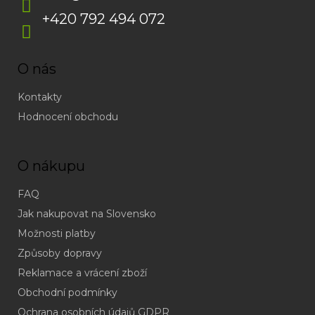
+420 792 494 072
O nás
Kontakty
Hodnocení obchodu
O nákupu
FAQ
Jak nakupovat na Slovensko
Možnosti platby
Způsoby dopravy
Reklamace a vrácení zboží
Obchodní podmínky
(odpověď
do
Ochrana osobních údajů GDPR