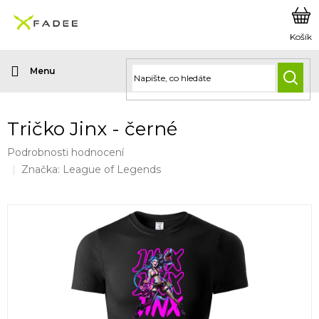
Přejít
na
obsah
HLED
Tričko Jinx - černé
Průměrné
Podrobnosti hodnocení
hodnocení
Značka:
League of Legends
produktu
je
0,0
z
5
hvězdiček.