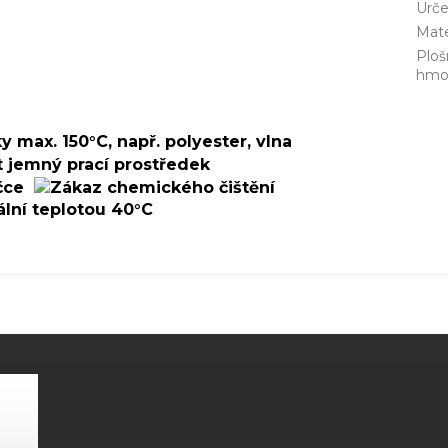
Urče
Mate
Ploš
hmo
SIT