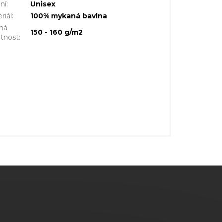
ní
:
Unisex
riál
:
100% mykaná bavlna
ná
150 - 160 g/m2
tnost
: