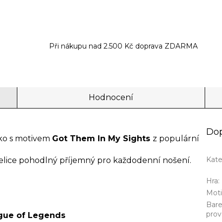
Při nákupu nad 2.500 Kč doprava ZDARMA
Hodnocení
Dop
ičko s motivem
Got Them In My Sights
z populární
Kate
e velice pohodlný příjemný pro každodenní nošení.
Hra
:
Mot
Bar
prov
ue of Legends