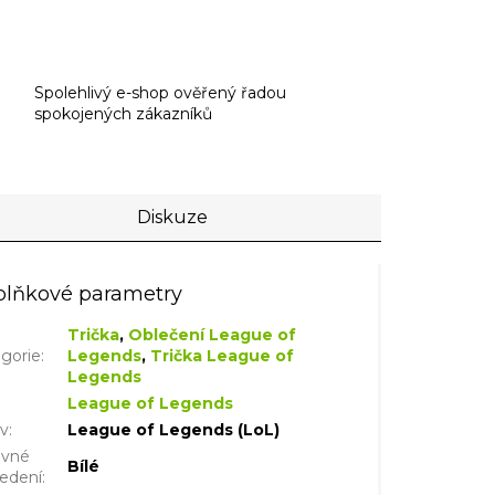
Spolehlivý e-shop ověřený řadou
spokojených zákazníků
Diskuze
lňkové parametry
Trička
,
Oblečení League of
gorie
:
Legends
,
Trička League of
Legends
League of Legends
iv
:
League of Legends (LoL)
evné
Bílé
edení
: