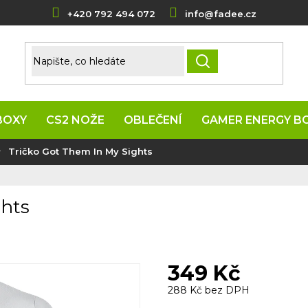
+420 792 494 072
info@fadee.cz
HLEDAT
BOXY
CS2 NOŽE
OBLEČENÍ
GAMER ENERGY B
Tričko Got Them In My Sights
ghts
349 Kč
288 Kč bez DPH