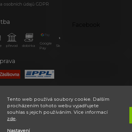
a osobních údajů GDPR
atba
Facebook
Google
e
převod
dobírka
SkipPay
Pay
prava
Tento web používá soubory cookie. Dalším
procházením tohoto webu vyjadřujete
souhlas s jejich používáním. Více informací
zde
.
Nastavení