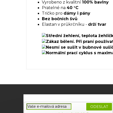
Vyrobeno z kvalitní
100% bavlny
Pratelné na
40 °C
Tričko pro
dámy i pány
Bez bočních švů
Elastan v průkrčníku -
drží tvar
Z
á
p
a
PŘIHLÁ
t