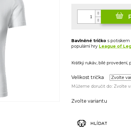
Měrná
cena:
Bavlněné tričko
s potiskem
populární hry
League of Le
Krátký rukáv, bílé provedení,
Velikost trička
Můžeme doručit do:
Zvolte v
Zvolte variantu
HLÍDAT