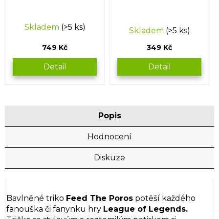
Průměrné
Skladem
(>5 ks)
Skladem
(>5 ks)
hodnocení
produktu
749 Kč
349 Kč
je
5,0
Detail
Detail
z
5
hvězdiček.
Popis
Hodnocení
Diskuze
Bavlněné triko
Feed The Poros
potěší každého
fanouška či fanynku hry
League of Legends.