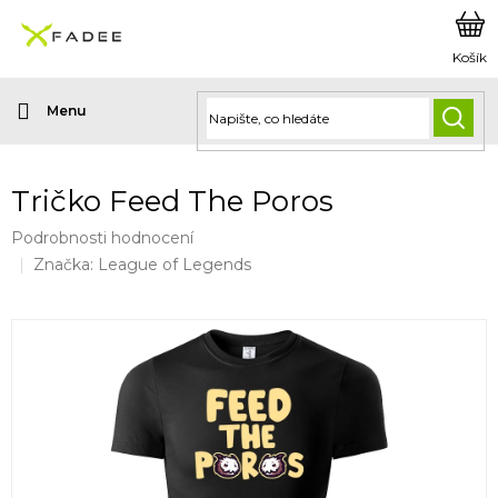
Přejít
na
obsah
HLED
Tričko Feed The Poros
Průměrné
Podrobnosti hodnocení
hodnocení
Značka:
League of Legends
produktu
je
0,0
z
5
hvězdiček.