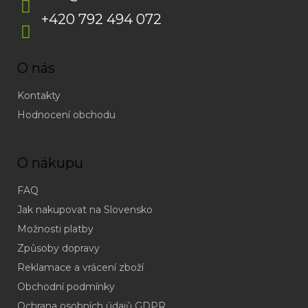
+420 792 494 072
O nás
Kontakty
Hodnocení obchodu
O nákupu
FAQ
Jak nakupovat na Slovensko
Možnosti platby
Způsoby dopravy
Reklamace a vrácení zboží
Obchodní podmínky
(odpověď
do
Ochrana osobních údajů GDPR