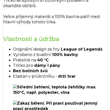
Tričko se stylovým a roztomilým potiskem si
okamžitě oblíbíš.
Velice příjemný materiál a 100% bavlna patří mezi
hlavní výhody tohoto trika.
Vlastnosti a údržba
Originální design ze hry
League of Legends
Vyrobeno z kvalitní
100% bavlny
Pratelné na
40 °C
Tričko pro
dámy i pány
Bez bočních švů
Elastan v průkrčníku -
drží tvar