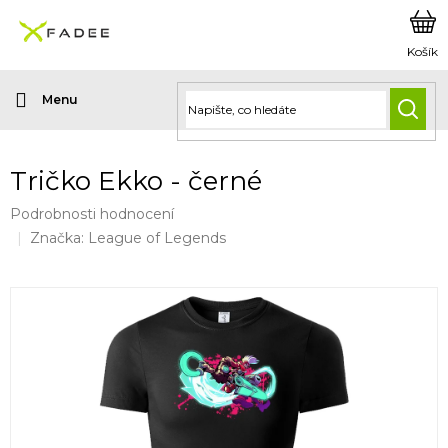
Přejít
na
obsah
HLED
Tričko Ekko - černé
Průměrné
Podrobnosti hodnocení
hodnocení
Značka:
League of Legends
produktu
je
0,0
z
5
hvězdiček.