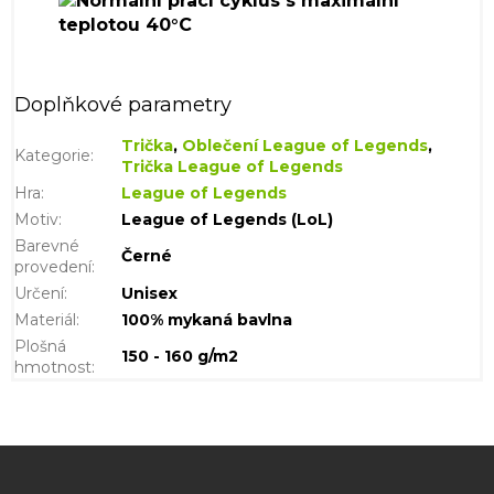
Doplňkové parametry
Trička
,
Oblečení League of Legends
,
Kategorie
:
Trička League of Legends
Hra
:
League of Legends
Motiv
:
League of Legends (LoL)
Barevné
Černé
provedení
:
Určení
:
Unisex
Materiál
:
100% mykaná bavlna
Plošná
150 - 160 g/m2
hmotnost
:
Z
á