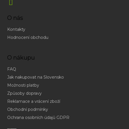
O nás
Kontakty
Hodnocení obchodu
O nákupu
FAQ
Jak nakupovat na Slovensko
Možnosti platby
Způsoby dopravy
Reklamace a vrácení zboží
Obchodní podmínky
(odpověď
do
Ochrana osobních údajů GDPR
24h
v