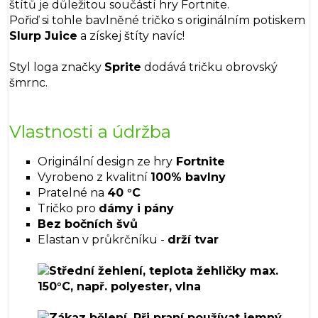
štítů je důležitou součástí hry Fortnite.
Pořiď si tohle bavlněné tričko s originálním potiskem
Slurp Juice
a získej štíty navíc!
Styl loga značky
Sprite
dodává tričku obrovský
šmrnc.
Vlastnosti a údržba
Originální design ze hry
Fortnite
Vyrobeno z kvalitní
100% bavlny
Pratelné na
40 °C
Tričko pro
dámy i pány
Bez bočních švů
Elastan v průkrčníku -
drží tvar