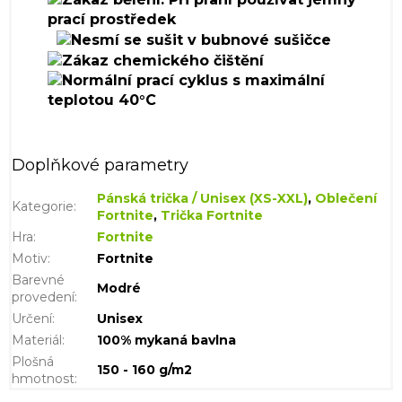
Doplňkové parametry
Pánská trička / Unisex (XS-XXL)
,
Oblečení
Kategorie
:
Fortnite
,
Trička Fortnite
Hra
:
Fortnite
Motiv
:
Fortnite
Barevné
Modré
provedení
:
Určení
:
Unisex
Materiál
:
100% mykaná bavlna
Plošná
150 - 160 g/m2
hmotnost
: