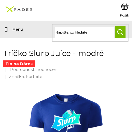
Přejít
na
obsah
HLED
Tričko Slurp Juice - modré
Tip na Dárek
Průměrné
Podrobnosti hodnocení
hodnocení
Značka:
Fortnite
produktu
je
0,0
z
5
hvězdiček.