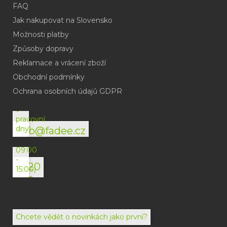
FAQ
Jak nakupovat na Slovensko
Možnosti platby
Způsoby dopravy
Reklamace a vrácení zboží
Obchodní podmínky
(odpověď
do
Ochrana osobních údajů GDPR
24h
v
pracovní
dny)
info@fadee.cz
(Po-
Pá
09:00
-
+420
15:00)
792
494
072
Chcete vědět o novinkách jako první?