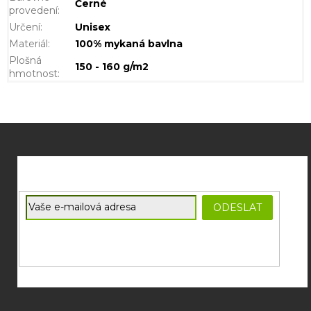
Černé
provedení
:
Určení
:
Unisex
Materiál
:
100% mykaná bavlna
Plošná
150 - 160 g/m2
hmotnost
:
Z
á
p
a
t
E-mail
ODESLAT
í
Souhlasím se
zpracováním osobních údajů
potřebných pro
zasílání newsletterů od společnosti FADEE