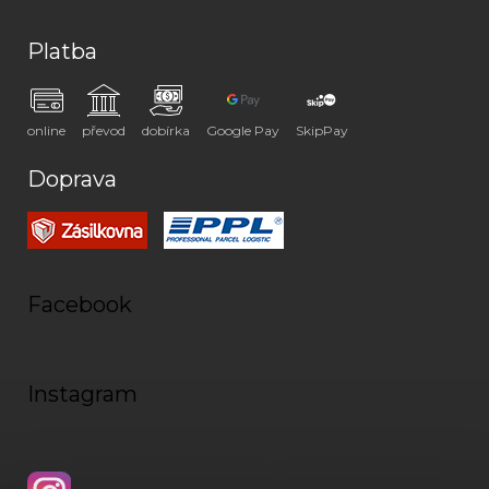
Platba
online
převod
dobírka
Google Pay
SkipPay
Doprava
Facebook
Instagram