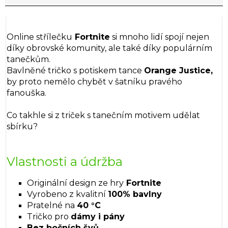
Online střílečku
Fortnite
si mnoho lidí spojí nejen
díky obrovské komunity, ale také díky populárním
tanečkům.
Bavlněné tričko s potiskem tance
Orange Justice,
by proto nemělo chybět v šatníku pravého
fanouška.
Co takhle si z triček s tanečním motivem udělat
sbírku?
Vlastnosti a údržba
Originální design ze hry
Fortnite
Vyrobeno z kvalitní
100% bavlny
Pratelné na
40 °C
Tričko pro
dámy i pány
Bez bočních švů