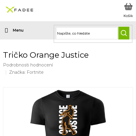
Přejít
na
obsah
HLED
Tričko Orange Justice
Průměrné
Podrobnosti hodnocení
hodnocení
Značka:
Fortnite
produktu
je
0,0
z
5
hvězdiček.