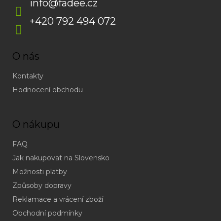
info
@
fadee.cz
+420 792 494 072
O nás
Kontakty
Hodnocení obchodu
O nákupu
FAQ
Jak nakupovat na Slovensko
Možnosti platby
Způsoby dopravy
Reklamace a vrácení zboží
Obchodní podmínky
(odpověď