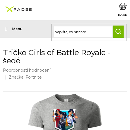
Přejít
na
obsah
HLED
Tričko Girls of Battle Royale -
šedé
Průměrné
Podrobnosti hodnocení
hodnocení
Značka:
Fortnite
produktu
je
0,0
z
5
hvězdiček.