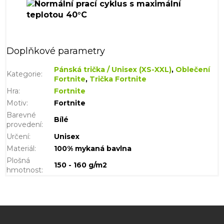
Doplňkové parametry
Pánská trička / Unisex (XS-XXL)
,
Oblečení
Kategorie
:
Fortnite
,
Trička Fortnite
Hra
:
Fortnite
Motiv
:
Fortnite
Barevné
Bílé
provedení
:
Určení
:
Unisex
Materiál
:
100% mykaná bavlna
Plošná
150 - 160 g/m2
hmotnost
:
Z