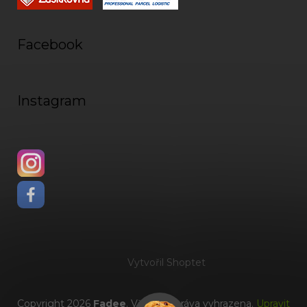
Facebook
Instagram
Vytvořil Shoptet
Copyright 2026
Fadee
. Všechna práva vyhrazena.
Upravit