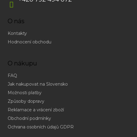
O nás
Kontakty
Hodnocení obchodu
O nákupu
FAQ
Jak nakupovat na Slovensko
Možnosti platby
Způsoby dopravy
Reklamace a vrácení zboží
Obchodní podmínky
(odpověď
do
Ochrana osobních údajů GDPR
24h