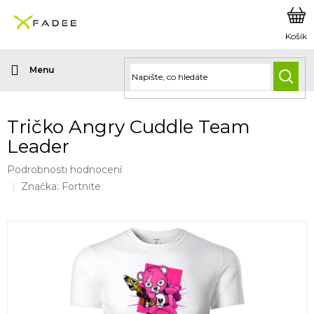
Přejít
na
obsah
HLED
Tričko Angry Cuddle Team
Leader
Průměrné
Podrobnosti hodnocení
hodnocení
Značka:
Fortnite
produktu
je
0,0
z
5
hvězdiček.