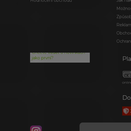
Hodnocení obchodu
Jak na
Možnos
Způsob
Reklam
Obchod
Ochran
Chcete vědět o novinkách
Pl
jako první?
onlin
Do