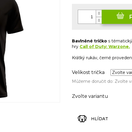
Měrná
cena:
Bavlněné tričko
s tématick
hry
Call of Duty: Warzone.
Krátký rukáv, černé provedení
Velikost trička
Můžeme doručit do:
Zvolte v
Zvolte variantu
HLÍDAT