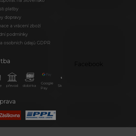
kupovat na Slovensko
ti platby
y dopravy
ace a vrácení zboží
ní podmínky
a osobních údajů GDPR
atba
Facebook
Google
e
převod
dobírka
SkipPay
Pay
prava