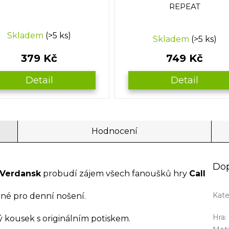
REPEAT
Průměrné
Skladem
(>5 ks)
Skladem
(>5 ks)
hodnocení
produktu
379 Kč
749 Kč
je
5,0
Detail
Detail
z
5
hvězdiček.
Hodnocení
Dop
 Verdansk
probudí zájem všech fanoušků hry
Call
Kate
emné pro denní nošení.
Hra
:
vý kousek s originálním potiskem.