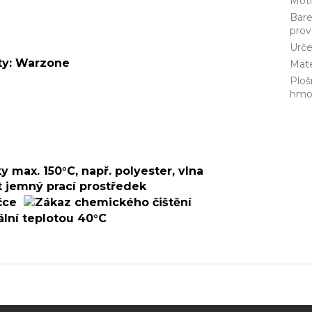
Mot
Bar
prov
Urče
uty: Warzone
Mate
Ploš
hmo