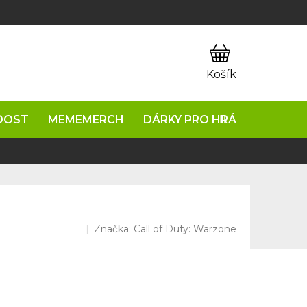
OOST
MEMEMERCH
DÁRKY PRO HRÁČE
NAPIŠ
Značka:
Call of Duty: Warzone