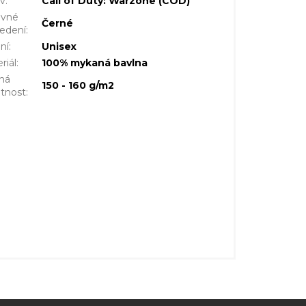
iv
:
Call of Duty: Warzone (COD)
evné
Černé
edení
:
ní
:
Unisex
riál
:
100% mykaná bavlna
ná
150 - 160 g/m2
tnost
: