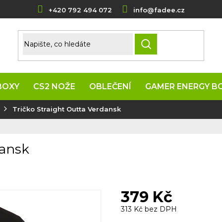
+420 792 494 072
info@fadee.cz
HLEDAT
BOXY
CS2 NOŽE
OBLEČENÍ
GAMER ENERGY B
Tričko Straight Outta Verdansk
dansk
379 Kč
313 Kč bez DPH