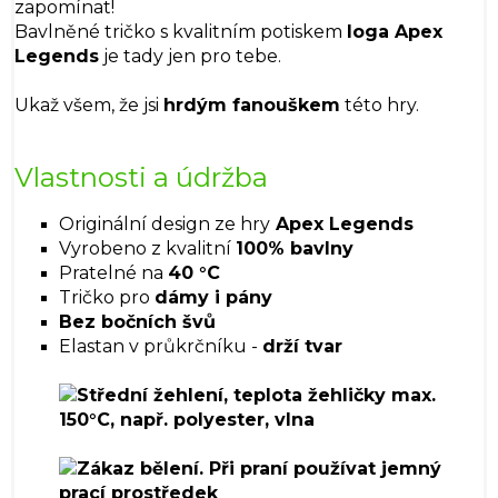
zapomínat!
Bavlněné tričko s kvalitním potiskem
loga Apex
Legends
je tady jen pro tebe.
Ukaž všem, že jsi
hrdým fanouškem
této hry.
Vlastnosti a údržba
Originální design ze hry
Apex Legends
Vyrobeno z kvalitní
100% bavlny
Pratelné na
40 °C
Tričko pro
dámy i pány
Bez bočních švů
Elastan v průkrčníku -
drží tvar