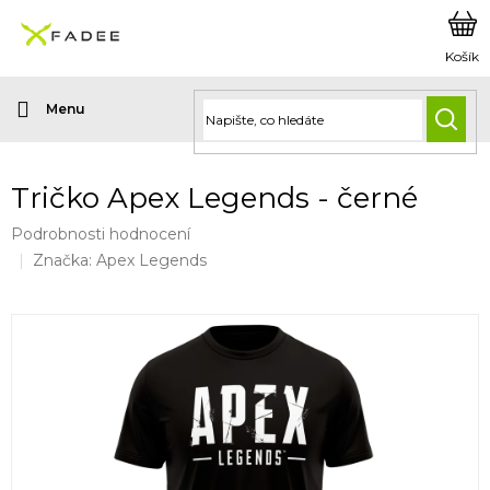
Přejít
na
obsah
HLED
Tričko Apex Legends - černé
Průměrné
Podrobnosti hodnocení
hodnocení
Značka:
Apex Legends
produktu
je
0,0
z
5
hvězdiček.