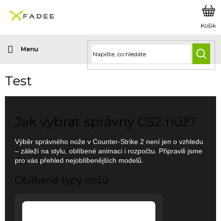
Přejít
na
obsah
HLED
Test
Jak vybrat správný CS2 nůž?
Výběr správného nože v Counter-Strike 2 není jen o vzhledu
– záleží na stylu, oblíbené animaci i rozpočtu. Připravili jsme
pro vás přehled nejoblíbenějších modelů.
Oblíbené typy nožů