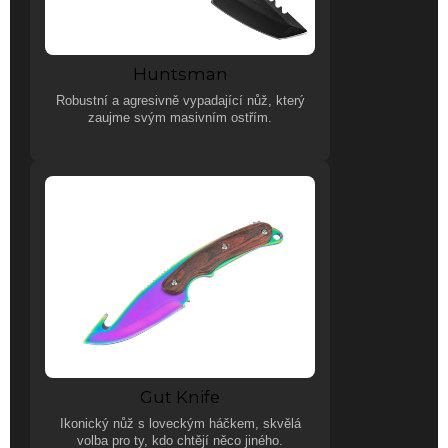
Huntsman
Robustní a agresivně vypadající nůž, který
zaujme svým masivním ostřím.
Gut Knife
Ikonický nůž s loveckým háčkem, skvělá
volba pro ty, kdo chtějí něco jiného.