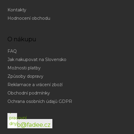
Kontakty
Hodnocení obchodu
O nákupu
FAQ
Jak nakupovat na Slovensko
Možnosti platby
Způsoby dopravy
Reklamace a vrácení zboží
Obchodní podmínky
(odpověď
do
Ochrana osobních údajů GDPR
24h
v
pracovní
dny)
info@fadee.cz
(Po-
Pá