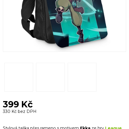
399 Kč
330 Kč bez DPH
Měrná
cena:
Stylová taška přes rameno s motivem
Ekka
ze hry
League