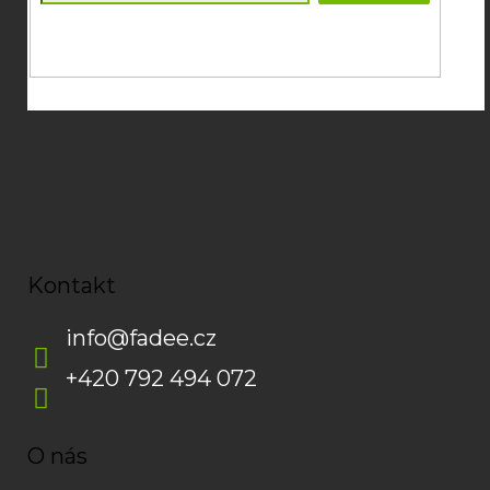
Souhlasím se
zpracováním osobních údajů
potřebných pro
zasílání newsletterů od společnosti FADEE
Kontakt
info
@
fadee.cz
+420 792 494 072
O nás