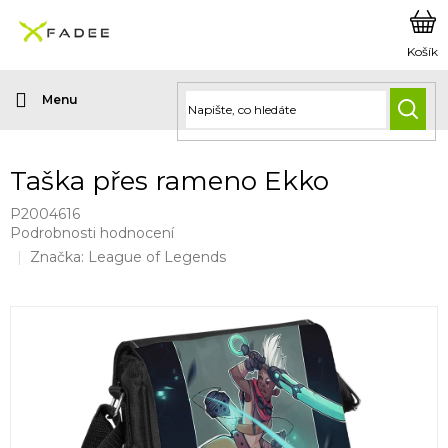
Přejít
na
obsah
HLED
Taška přes rameno Ekko
P2004616
Průměrné
Podrobnosti hodnocení
hodnocení
Značka:
League of Legends
produktu
je
0,0
z
5
hvězdiček.