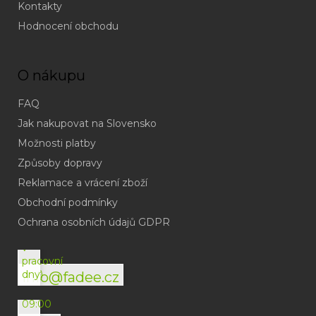
Kontakty
Hodnocení obchodu
O nákupu
FAQ
Jak nakupovat na Slovensko
Možnosti platby
Způsoby dopravy
Reklamace a vrácení zboží
Obchodní podmínky
(odpověď
do
Ochrana osobních údajů GDPR
24h
v
pracovní
dny)
info@fadee.cz
(Po-
Pá
09:00