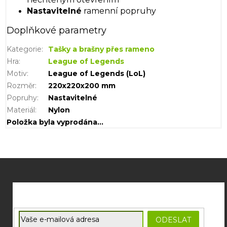
Nastavitelné
ramenní popruhy
Doplňkové parametry
Kategorie
:
Tašky a brašny přes rameno
Hra
:
League of Legends
Motiv
:
League of Legends (LoL)
Rozměr
:
220x220x200 mm
Popruhy
:
Nastavitelné
Materiál
:
Nylon
Položka byla vyprodána…
Z
á
p
a
t
E-mail
ODESLAT
í