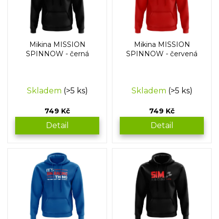
s
p
r
o
Mikina MISSION
Mikina MISSION
d
SPINNOW - černá
SPINNOW - červená
u
k
t
Skladem
(>5 ks)
Skladem
(>5 ks)
ů
749 Kč
749 Kč
Detail
Detail