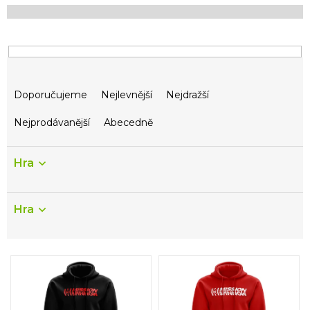
Ř
Doporučujeme
Nejlevnější
Nejdražší
a
z
Nejprodávanější
Abecedně
e
n
í
Hra
p
r
o
Hra
d
u
k
V
t
ý
ů
p
i