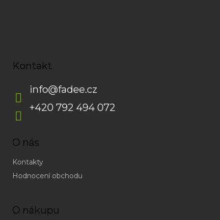
s
u
Kontakt
info
@
fadee.cz
+420 792 494 072
O nás
Kontakty
Hodnocení obchodu
O nákupu