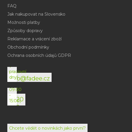
FAQ
Jak nakupovat na Slovensko
Možnosti platby
Způsoby dopravy
Reklamace a vrácení zboží
Obchodní podmínky
(odpověď
do
Ochrana osobních údajů GDPR
24h
v
pracovní
dny)
info@fadee.cz
(Po-
Pá
09:00
-
+420
15:00)
792
494
072
Chcete vědět o novinkách jako první?