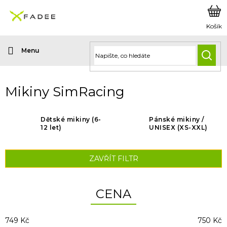
Přejít
na
obsah
HLED
Mikiny SimRacing
Dětské mikiny (6-
Pánské mikiny /
12 let)
UNISEX (XS-XXL)
ZAVŘÍT FILTR
CENA
749
Kč
750
Kč