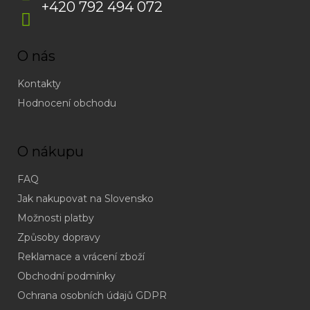
+420 792 494 072
O nás
Kontakty
Hodnocení obchodu
O nákupu
FAQ
Jak nakupovat na Slovensko
Možnosti platby
Způsoby dopravy
Reklamace a vrácení zboží
Obchodní podmínky
(odpověď
do
Ochrana osobních údajů GDPR
24h