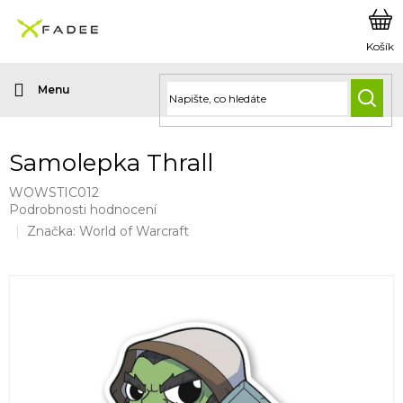
Přejít
na
obsah
HLED
Samolepka Thrall
WOWSTIC012
Průměrné
Podrobnosti hodnocení
hodnocení
Značka:
World of Warcraft
produktu
je
0,0
z
5
hvězdiček.