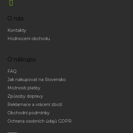
O nás
Kontakty
Hodnocení obchodu
O nákupu
FAQ
Jak nakupovat na Slovensko
Možnosti platby
Způsoby dopravy
Reklamace a vrácení zboží
Obchodní podmínky
(odpověď
do
Ochrana osobních údajů GDPR
24h
v