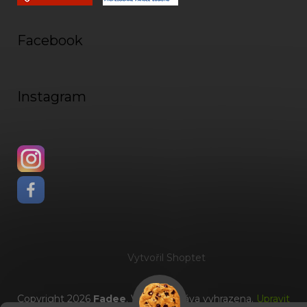
Facebook
Instagram
Vytvořil Shoptet
Copyright 2026
Fadee
. Všechna práva vyhrazena.
Upravit