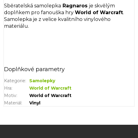
Sběratelská samolepka
Ragnaros
je skvělým
doplňkem pro fanouška hry
World of Warcraft
.
Samolepka je z velice kvalitního vinylového
materiálu.
Doplňkové parametry
Kategorie
:
Samolepky
Hra
:
World of Warcraft
Motiv
:
World of Warcraft
Materiál
:
Vinyl
Z
á