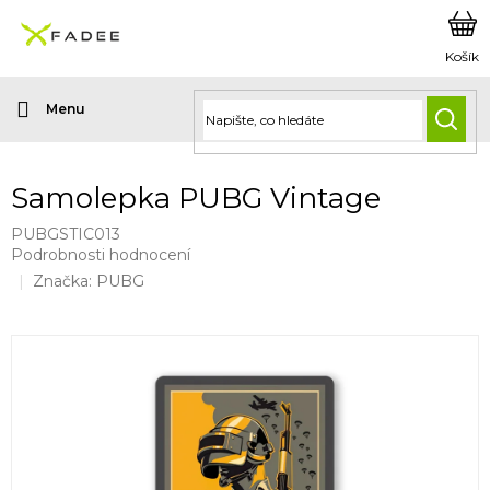
Přejít
na
obsah
HLED
Samolepka PUBG Vintage
PUBGSTIC013
Průměrné
Podrobnosti hodnocení
hodnocení
Značka:
PUBG
produktu
je
0,0
z
5
hvězdiček.