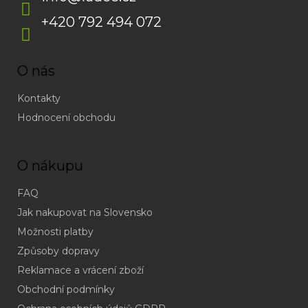
+420 792 494 072
O nás
Kontakty
Hodnocení obchodu
O nákupu
FAQ
Jak nakupovat na Slovensko
Možnosti platby
Způsoby dopravy
Reklamace a vrácení zboží
Obchodní podmínky
(odpověď
do