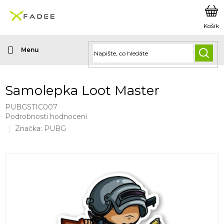
Přejít
na
obsah
HLED
Samolepka Loot Master
PUBGSTIC007
Průměrné
Podrobnosti hodnocení
hodnocení
Značka:
PUBG
produktu
je
0,0
z
5
hvězdiček.