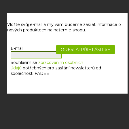
Z
á
p
a
Vložte svůj e-mail a my vám budeme zasílat informace o
t
nových produktech na našem e-shopu.
í
E-mail
PŘIHLÁSIT SE
Souhlasím se
zpracováním osobních
údajů
potřebných pro zasílání newsletterů od
společnosti FADEE