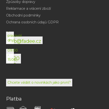
Způsoby dopravy
Reklamace a vrácení zboží
Obchodní podmínky
(odpověď
do
Ochrana osobních údajů GDPR
24h
v
pracovní
dny)
info@fadee.cz
(Po-
Pá
09:00
-
+420
15:00)
792
494
072
Chcete vědět o novinkách jako první?
Platba