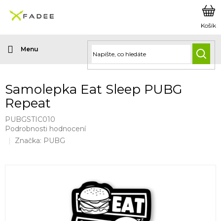
Přejít
na
obsah
HLED
Samolepka Eat Sleep PUBG
Repeat
PUBGSTIC010
Průměrné
Podrobnosti hodnocení
hodnocení
Značka:
PUBG
produktu
je
0,0
z
5
hvězdiček.