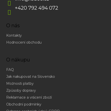
+420 792 494 072
O nás
Kontakty
Hodnocení obchodu
O nákupu
FAQ
Jak nakupovat na Slovensko
Možnosti platby
Způsoby dopravy
Reklamace a vrácení zboží
Obchodní podmínky
(odpověď
do