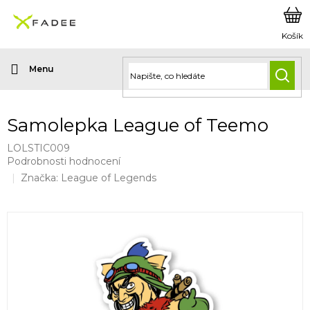
Přejít
na
obsah
HLED
Samolepka League of Teemo
LOLSTIC009
Průměrné
Podrobnosti hodnocení
hodnocení
Značka:
League of Legends
produktu
je
0,0
z
5
hvězdiček.