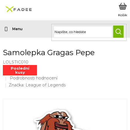
Přejít
na
obsah
HLED
Samolepka Gragas Pepe
LOLSTIC010
Poslední
kusy
Průměrné
Podrobnosti hodnocení
hodnocení
Značka:
League of Legends
produktu
je
0,0
z
5
hvězdiček.