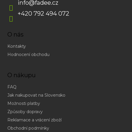
info
@
fadee.cz
+420 792 494 072
O nás
Kontakty
Hodnocení obchodu
O nákupu
FAQ
Jak nakupovat na Slovensko
Možnosti platby
Způsoby dopravy
Reklamace a vrácení zboží
Obchodní podmínky
(odpověď