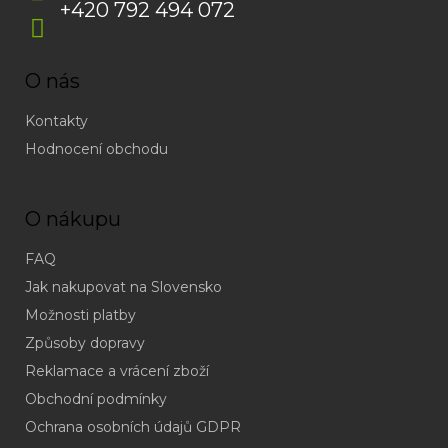
+420 792 494 072
O nás
Kontakty
Hodnocení obchodu
O nákupu
FAQ
Jak nakupovat na Slovensko
Možnosti platby
Způsoby dopravy
Reklamace a vrácení zboží
Obchodní podmínky
(odpověď
do
Ochrana osobních údajů GDPR
24h