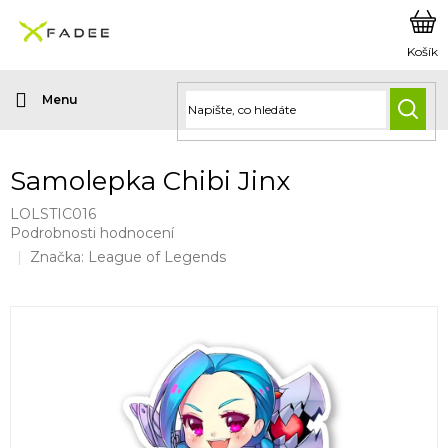
Přejít
na
obsah
HLED
Samolepka Chibi Jinx
LOLSTIC016
Průměrné
Podrobnosti hodnocení
hodnocení
Značka:
League of Legends
produktu
je
0,0
z
5
hvězdiček.