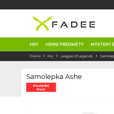
Přejít
na
obsah
HRY
HERNÍ PŘEDMĚTY
MYSTERY 
Domů
Hry
League of Legends
Samole
Samolepka Ashe
Poslední
kusy