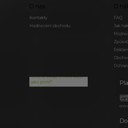
O nás
O ná
Kontakty
FAQ
Hodnocení obchodu
Jak na
Možnos
Způsob
Reklam
Obchod
Ochran
Chcete vědět o novinkách
Pl
jako první?
onlin
Do