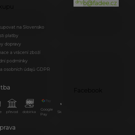
dny)
info@fadee.cz
kupu
kupovat na Slovensko
ti platby
y dopravy
ace a vrácení zboží
ní podmínky
a osobních údajů GDPR
atba
Facebook
Google
e
převod
dobírka
SkipPay
Pay
prava