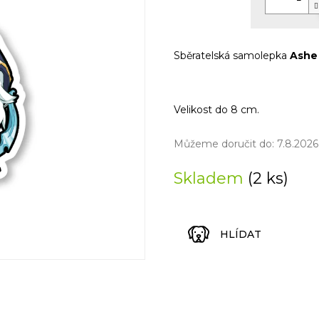
5
Měrná
hvězdiček.
cena:
Sběratelská samolepka
Ash
Velikost do 8 cm.
Můžeme doručit do:
7.8.2026
Skladem
(2 ks)
HLÍDAT