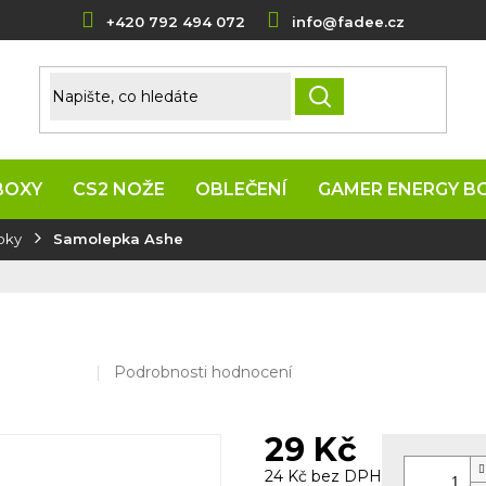
+420 792 494 072
info@fadee.cz
HLEDAT
BOXY
CS2 NOŽE
OBLEČENÍ
GAMER ENERGY B
pky
Samolepka Ashe
Průměrné
Podrobnosti hodnocení
hodnocení
produktu
je
29 Kč
0,0
z
24 Kč bez DPH