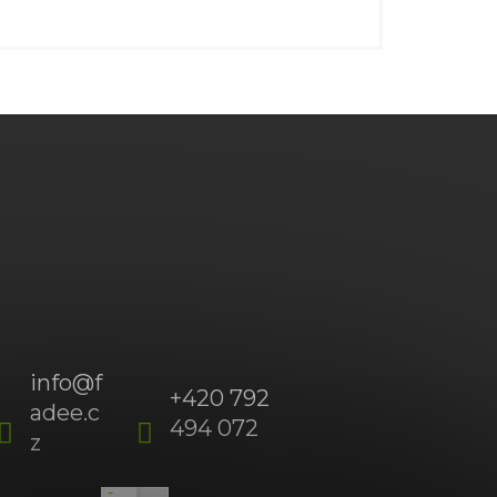
info
@
f
+420 792
adee.c
494 072
(Po-
z
Pá
09:00
-