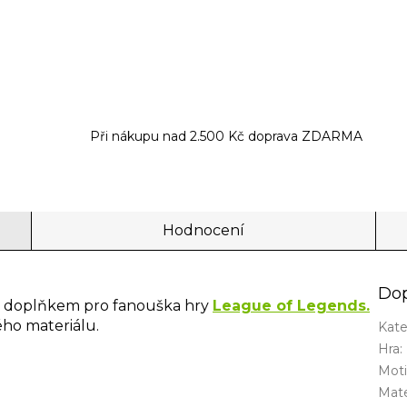
Při nákupu nad 2.500 Kč doprava ZDARMA
Hodnocení
Dop
m doplňkem pro fanouška hry
League of Legends.
ého materiálu.
Kate
Hra
:
Mot
Mate