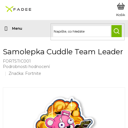
Přejít
na
obsah
HLED
Samolepka Cuddle Team Leader
FORTSTIC001
Průměrné
Podrobnosti hodnocení
hodnocení
Značka:
Fortnite
produktu
je
0,0
z
5
hvězdiček.