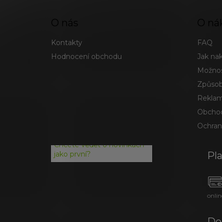
O nás
O ná
Kontakty
FAQ
Hodnocení obchodu
Jak na
Možnos
Způsob
Reklam
Obchod
Ochran
Chcete vědět o novinkách
Pl
jako první?
onlin
Do