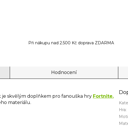
Při nákupu nad 2.500 Kč doprava ZDARMA
Hodnocení
Dop
k
je skvělým doplňkem pro fanouška hry
Fortnite.
ého materiálu.
Kate
Hra
:
Mot
Mate