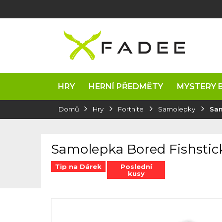
Přejít
na
obsah
HRY
HERNÍ PŘEDMĚTY
MYSTERY 
Domů
Hry
Fortnite
Samolepky
Sam
Samolepka Bored Fishstic
Tip na Dárek
Poslední
kusy