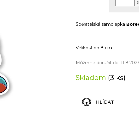
5
Měrná
hvězdiček.
cena:
Sběratelská samolepka
Bored
Velikost do 8 cm.
Můžeme doručit do:
11.8.202
Skladem
(3 ks)
HLÍDAT