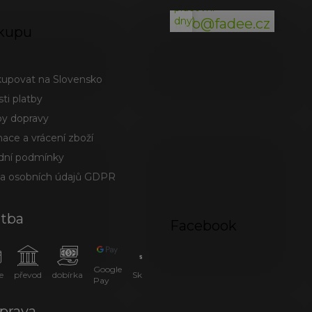
pracovní
dny)
info@fadee.cz
kupu
kupovat na Slovensko
ti platby
y dopravy
ace a vrácení zboží
ní podmínky
a osobních údajů GDPR
atba
Facebook
Google
e
převod
dobírka
SkipPay
Pay
prava