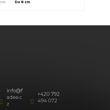
kost
:
Do 8 cm
info
@
f
+420 792
adee.c
494 072
(Po-
z
Pá