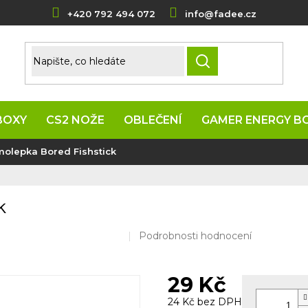
+420 792 494 072
info@fadee.cz
HLEDAT
BOXY
CS2 NOŽE
OBLEČENÍ
GAMER ENERGY B
olepka Bored Fishstick
k
Průměrné
Podrobnosti hodnocení
hodnocení
produktu
je
29 Kč
0,0
z
24 Kč bez DPH