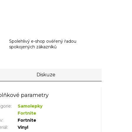
Spolehlivý e-shop ověřený řadou
spokojených zákazníků
Diskuze
lňkové parametry
gorie
:
Samolepky
Fortnite
iv
:
Fortnite
riál
:
Vinyl