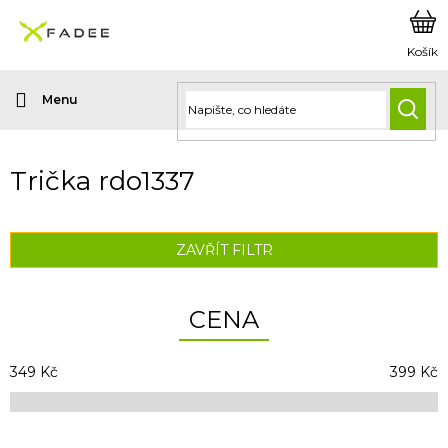
Přejít
na
obsah
HLED
Trička rdo1337
ZAVŘÍT FILTR
CENA
349
Kč
399
Kč