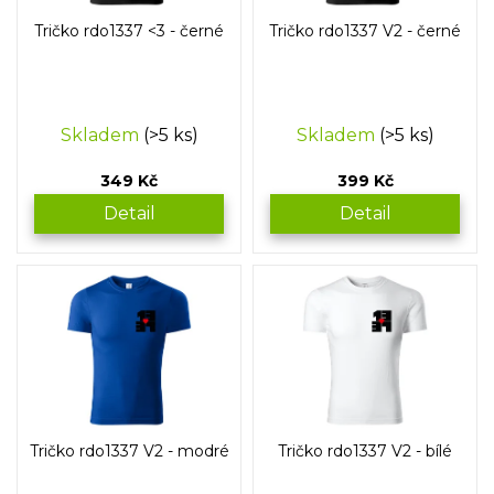
o
Tričko rdo1337 <3 - černé
Tričko rdo1337 V2 - černé
d
u
k
t
Skladem
(>5 ks)
Skladem
(>5 ks)
ů
349 Kč
399 Kč
Detail
Detail
Tričko rdo1337 V2 - modré
Tričko rdo1337 V2 - bílé