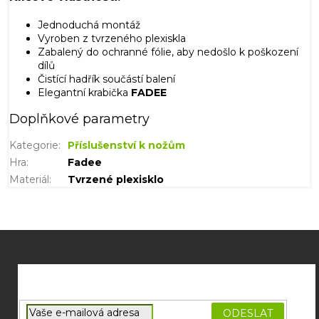
Jednoduchá montáž
Vyroben z tvrzeného plexiskla
Zabalený do ochranné fólie, aby nedošlo k poškození
dílů
Čistící hadřík součástí balení
Elegantní krabička
FADEE
Doplňkové parametry
Kategorie
:
Příslušenství k nožům
Hra
:
Fadee
Materiál
:
Tvrzené plexisklo
Z
á
p
a
t