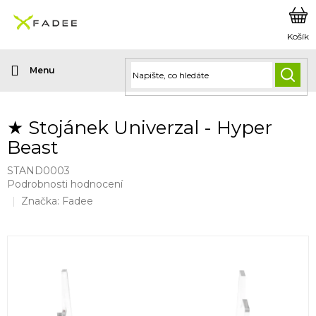
Přejít
na
obsah
HLED
★ Stojánek Univerzal - Hyper
Beast
STAND0003
Průměrné
Podrobnosti hodnocení
hodnocení
Značka:
Fadee
produktu
je
0,0
z
5
hvězdiček.