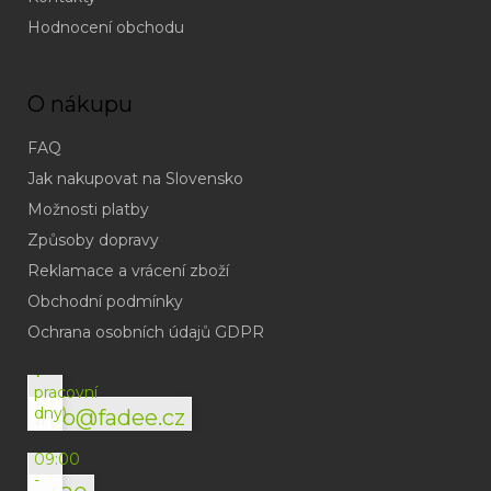
Hodnocení obchodu
O nákupu
FAQ
Jak nakupovat na Slovensko
Možnosti platby
Způsoby dopravy
Reklamace a vrácení zboží
Obchodní podmínky
(odpověď
do
Ochrana osobních údajů GDPR
24h
v
pracovní
dny)
info@fadee.cz
(Po-
Pá
09:00
-