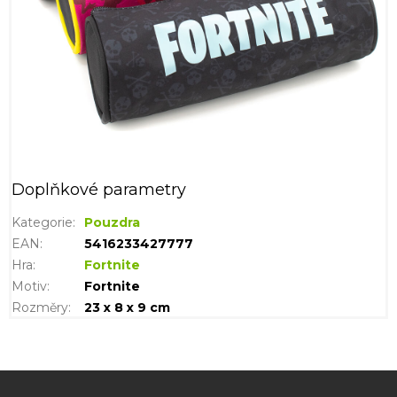
Doplňkové parametry
Kategorie
:
Pouzdra
EAN
:
5416233427777
Hra
:
Fortnite
Motiv
:
Fortnite
Rozměry
:
23 x 8 x 9 cm
Z