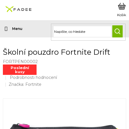
Přejít
na
obsah
HLED
Školní pouzdro Fortnite Drift
FORTPEN00002
Poslední
kusy
Průměrné
Podrobnosti hodnocení
hodnocení
Značka:
Fortnite
produktu
je
0,0
z
5
hvězdiček.