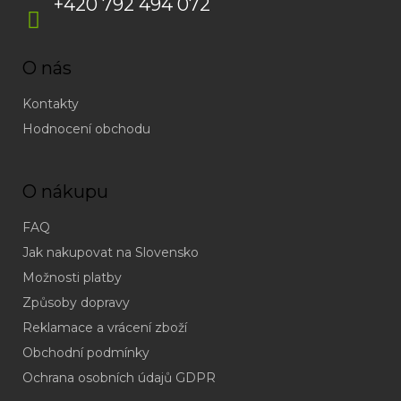
+420 792 494 072
O nás
Kontakty
Hodnocení obchodu
O nákupu
FAQ
Jak nakupovat na Slovensko
Možnosti platby
Způsoby dopravy
Reklamace a vrácení zboží
Obchodní podmínky
(odpověď
do
Ochrana osobních údajů GDPR
24h