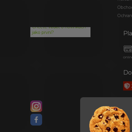
Obchod
Ochran
Chcete vědět o novinkách
Pl
jako první?
onlin
Do