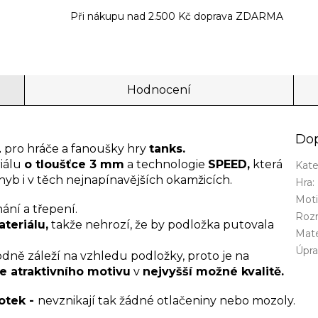
Při nákupu nad 2.500 Kč doprava ZDARMA
Hodnocení
Dop
L
pro hráče a fanoušky hry
tanks.
riálu
o tloušťce 3 mm
a technologie
SPEED,
která
Kate
yb i v těch nejnapínavějších okamžicích.
Hra
:
Mot
ání a třepení.
Roz
teriálu,
takže nehrozí, že by podložka putovala
Mate
Úpra
dně záleží na vzhledu podložky, proto je na
ce atraktivního motivu
v
nejvyšší možné kvalitě.
otek -
nevznikají tak žádné otlačeniny nebo mozoly.