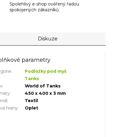
Spolehlivý e-shop ověřený řadou
spokojených zákazníků
Diskuze
lňkové parametry
gorie
:
Podložky pod myš
Tanks
iv
:
World of Tanks
měry
:
450 x 400 x 3 mm
riál
:
Textil
va hrany
:
Oplet