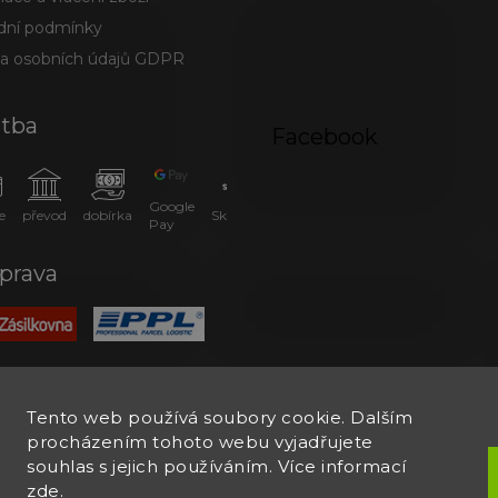
ní podmínky
a osobních údajů GDPR
atba
Facebook
Google
e
převod
dobírka
SkipPay
Pay
prava
Tento web používá soubory cookie. Dalším
procházením tohoto webu vyjadřujete
souhlas s jejich používáním. Více informací
zde
.