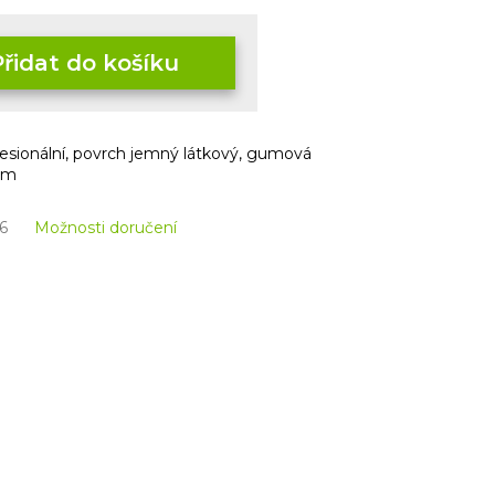
Přidat do košíku
esionální, povrch jemný látkový, gumová
mm
6
Možnosti doručení