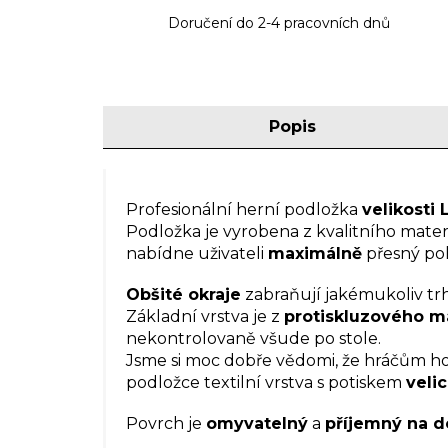
Doručení do 2-4 pracovních dnů
Popis
Profesionální herní podložka
velikosti 
Podložka je vyrobena z kvalitního mate
nabídne uživateli
maximálně
přesný poh
Obšité okraje
zabraňují jakémukoliv trh
Základní vrstva je z
protiskluzového ma
nekontrolovaně všude po stole.
Jsme si moc dobře vědomi, že hráčům ho
podložce textilní vrstva s potiskem
veli
Povrch je
omyvatelný
a
příjemný na d