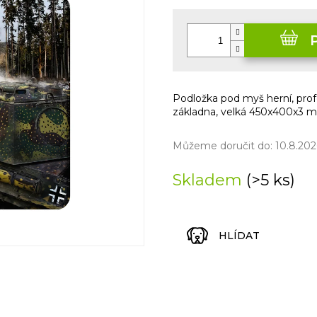
Měrná
cena:
Podložka pod myš herní, prof
základna, velká 450x400x3 
Můžeme doručit do:
10.8.202
Skladem
(>5 ks)
HLÍDAT