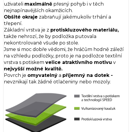
uživateli
maximálně
přesný pohyb i v těch
nejnapínavějších okamžicích.
Obšité okraje
zabraňují jakémukoliv trhání a
třepení.
Základní vrstva je z
protiskluzového materiálu,
takže nehrozí, že by podložka putovala
nekontrolovaně všude po stole.
Jsme si moc dobře vědomi, že hráčům hodně záleží
na vzhledu podložky, proto je na podložce textilní
vrstva s potiskem
velice atraktivního motivu
v
nejvyšší možné kvalitě.
Povrch je
omyvatelný
a
příjemný na dotek -
nevznikají tak žádné otlačeniny nebo mozoly.