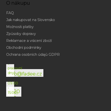
O nákupu
FAQ
Jak nakupovat na Slovensko
Možnosti platby
Způsoby dopravy
Reklamace a vrácení zboží
Obchodní podmínky
(odpověď
do
Ochrana osobních údajů GDPR
24h
v
pracovní
dny)
info@fadee.cz
(Po-
Pá
09:00
-
+420
15:00)
792
494