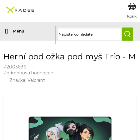
Přejít
na
obsah
HLED
Herní podložka pod myš Trio - M
P2003686
Průměrné
Podrobnosti hodnocení
hodnocení
Značka:
Valorant
produktu
je
0,0
z
5
hvězdiček.