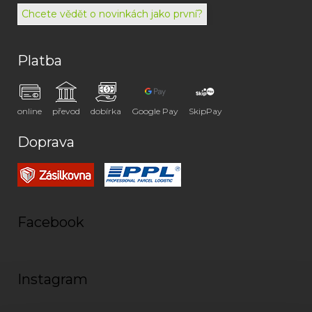
072
Chcete vědět o novinkách jako první?
Platba
online
převod
dobírka
Google Pay
SkipPay
Doprava
Facebook
Instagram