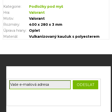
Kategorie
:
Podložky pod myš
Hra
:
Valorant
Motiv
:
Valorant
Rozměry
:
400 x 280 x 3 mm
Úprava hrany
:
Oplet
Materiál
:
Vulkanizovaný kaučuk s polyesterem
Z
á
p
a
t
E-mail
ODESLAT
í
Souhlasím se
zpracováním osobních údajů
potřebných pro
zasílání newsletterů od společnosti FADEE