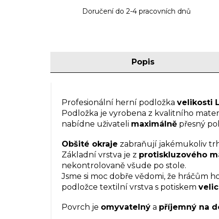
Doručení do 2-4 pracovních dnů
Popis
Profesionální herní podložka
velikosti 
Podložka je vyrobena z kvalitního mate
nabídne uživateli
maximálně
přesný poh
Obšité okraje
zabraňují jakémukoliv trh
Základní vrstva je z
protiskluzového ma
nekontrolovaně všude po stole.
Jsme si moc dobře vědomi, že hráčům ho
podložce textilní vrstva s potiskem
veli
Povrch je
omyvatelný
a
příjemný na d