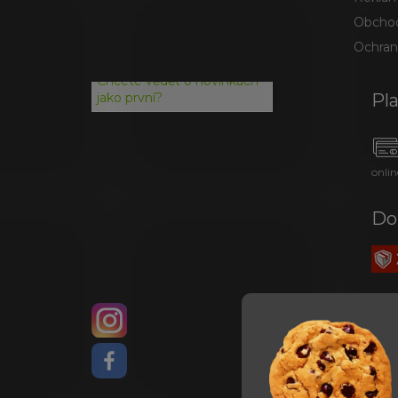
Obchod
Ochran
Chcete vědět o novinkách
Pl
jako první?
onlin
Do