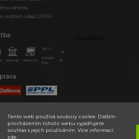
ní podmínky
a osobních údajů GDPR
atba
Facebook
Google
e
převod
dobírka
SkipPay
Pay
prava
Tento web používá soubory cookie. Dalším
procházením tohoto webu vyjadřujete
souhlas s jejich používáním. Více informací
zde
.