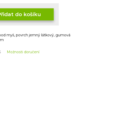
Přidat do košíku
a pod myš, povrch jemný látkový, gumová
mm
6
Možnosti doručení