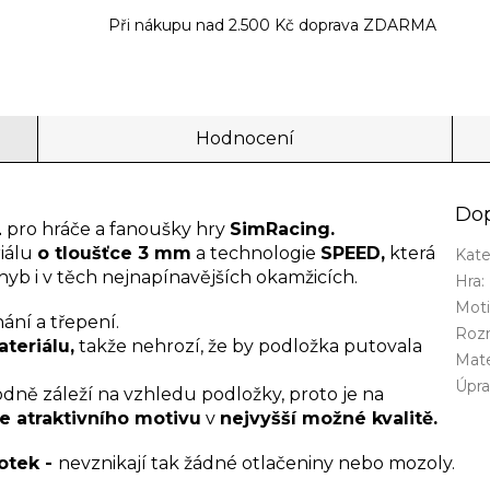
Při nákupu nad 2.500 Kč doprava ZDARMA
Hodnocení
Dop
L
pro hráče a fanoušky hry
SimRacing.
riálu
o tloušťce 3 mm
a technologie
SPEED,
která
Kate
yb i v těch nejnapínavějších okamžicích.
Hra
:
Mot
ání a třepení.
Roz
teriálu,
takže nehrozí, že by podložka putovala
Mate
Úpra
dně záleží na vzhledu podložky, proto je na
ce atraktivního
motivu
v
nejvyšší možné kvalitě.
otek -
nevznikají tak žádné otlačeniny nebo mozoly.