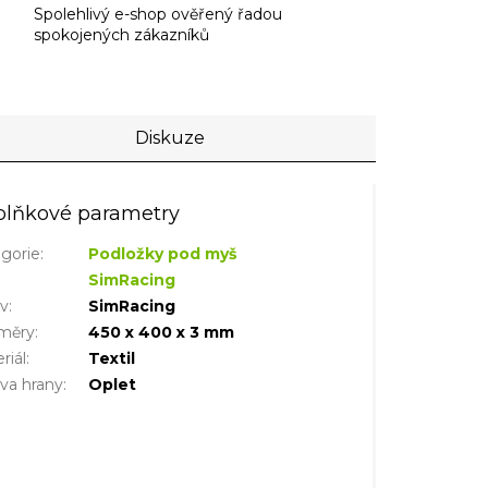
Spolehlivý e-shop ověřený řadou
spokojených zákazníků
Diskuze
lňkové parametry
gorie
:
Podložky pod myš
SimRacing
iv
:
SimRacing
měry
:
450 x 400 x 3 mm
riál
:
Textil
va hrany
:
Oplet