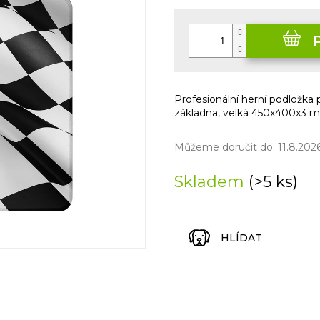
Měrná
cena:
Profesionální herní podložk
základna, velká 450x400x3 
Můžeme doručit do:
11.8.202
Skladem
(>5 ks)
HLÍDAT