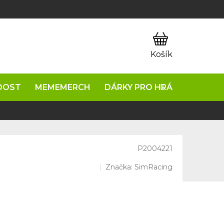
OOST
MEMEMERCH
DÁRKY PRO HRÁČE
NAPIŠ
P2004221
Značka:
SimRacing