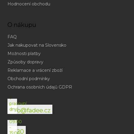
Hodnocení obchodu
O nákupu
FAQ
Jak nakupovat na Slovensko
Možnosti platby
Způsoby dopravy
Reklamace a vrácení zboží
Obchodní podmínky
(odpověď
do
Ochrana osobních údajů GDPR
24h
v
pracovní
dny)
info@fadee.cz
(Po-
Pá
09:00
-
+420
15:00)