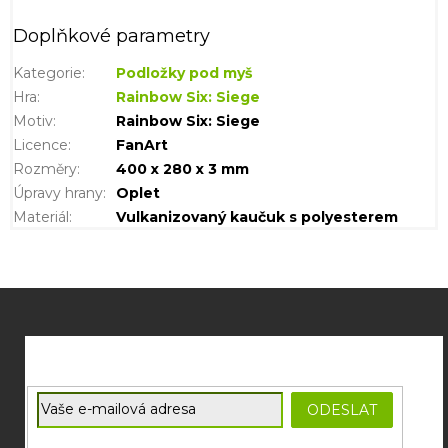
Doplňkové parametry
Kategorie
:
Podložky pod myš
Hra
:
Rainbow Six: Siege
Motiv
:
Rainbow Six: Siege
Licence
:
FanArt
Rozměry
:
400 x 280 x 3 mm
Úpravy hrany
:
Oplet
Materiál
:
Vulkanizovaný kaučuk s polyesterem
Z
á
p
a
t
E-mail
ODESLAT
í
Souhlasím se
zpracováním osobních údajů
potřebných pro