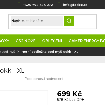
+420 792 494 072
info@fadee.cz
HLEDAT
BOXY
CS2 NOŽE
OBLEČENÍ
GAMER ENERGY B
y pod myš
Herní podložka pod myš Nokk - XL
okk - XL
Průměrné
Podrobnosti hodnocení
hodnocení
produktu
699 Kč
je
0,0
578 Kč bez DPH
z