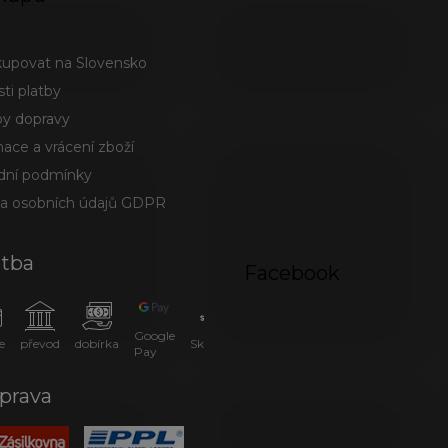
kupovat na Slovensko
ti platby
y dopravy
ace a vrácení zboží
ní podmínky
a osobních údajů GDPR
atba
Facebook
Google
e
převod
dobírka
SkipPay
Pay
prava