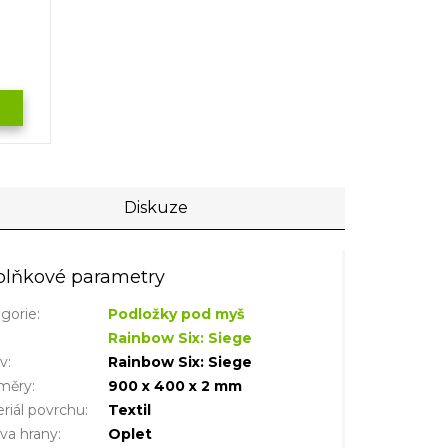
Diskuze
lňkové parametry
gorie
:
Podložky pod myš
Rainbow Six: Siege
iv
:
Rainbow Six: Siege
měry
:
900 x 400 x 2 mm
riál povrchu
:
Textil
va hrany
:
Oplet