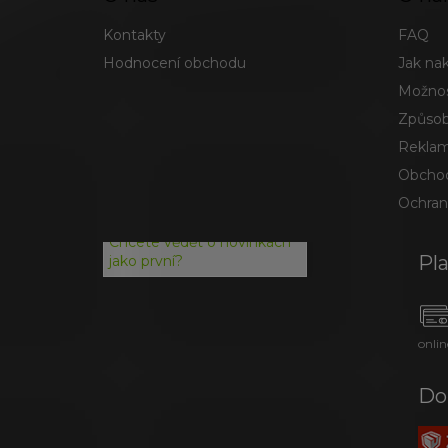
Kontakty
FAQ
Hodnocení obchodu
Jak na
Možnos
Způsob
Reklam
Obchod
Ochran
Chcete vědět o novinkách
Pl
jako první?
onlin
Do