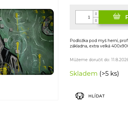
5
Měrná
hvězdiček.
cena:
Podložka pod myš herní, prof
základna, extra velká 400x
Můžeme doručit do:
11.8.202
Skladem
(>5 ks)
HLÍDAT