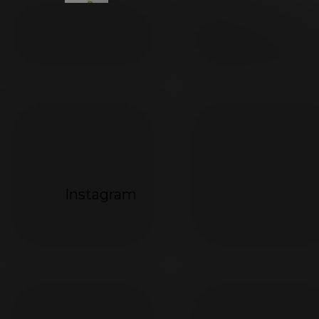
792
494
072
Instagram