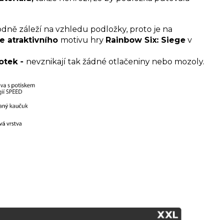
dně záleží na vzhledu podložky, proto je na
ce atraktivního
motivu hry
Rainbow Six: Siege
v
otek -
nevznikají tak žádné otlačeniny nebo mozoly.