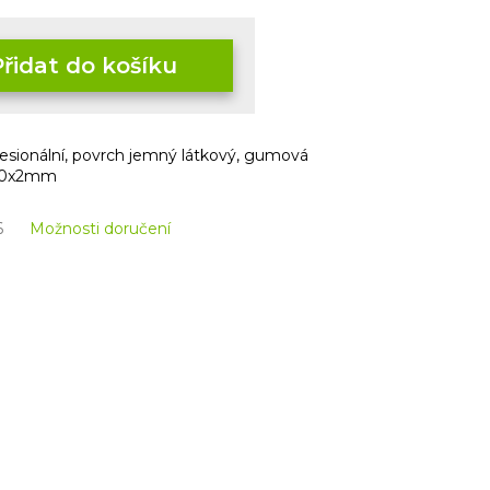
Přidat do košíku
esionální, povrch jemný látkový, gumová
900x2mm
6
Možnosti doručení