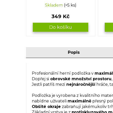
Skladem
(>5 ks)
349 Kč
Do košíku
Popis
Profesionální herní podložka v
maximál
Dopřej si
obrovské množství prostoru
Jestli patříš mezi
nejnáročnější
hráče, ta
Podložka je vyrobena z kvalitního mate
nabídne uživateli
maximálně
přesný poh
Obšité okraje
zabraňují jakémukoliv trh
Základní vrstva je z
protiskluzového ma