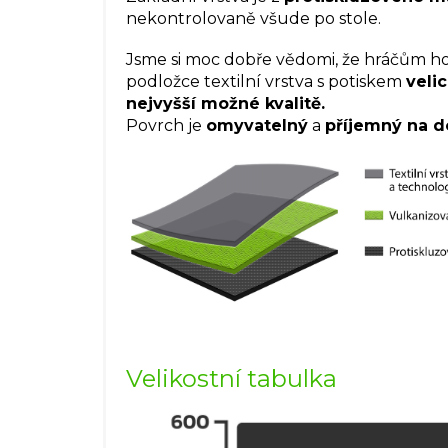
nekontrolovaně všude po stole.
Jsme si moc dobře vědomi, že hráčům ho
podložce textilní vrstva s potiskem
veli
nejvyšší možné kvalitě.
Povrch je
omyvatelný
a
příjemný na d
Velikostní tabulka