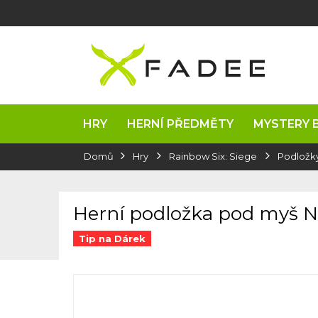
Přejít
na
obsah
HRY
HERNÍ PŘEDMĚTY
MYSTERY 
Domů
Hry
Rainbow Six: Siege
Podložk
Herní podložka pod myš N
Tip na Dárek