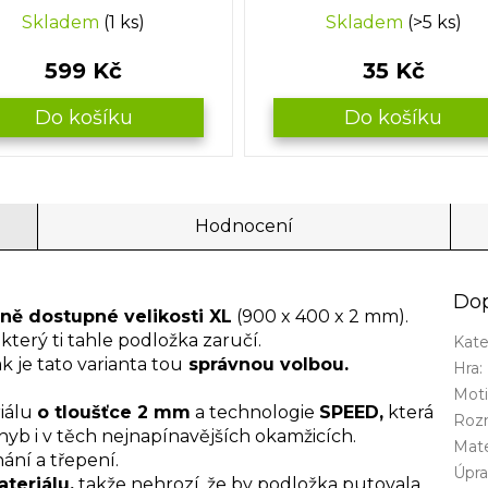
Skladem
(1 ks)
Skladem
(>5 ks)
599 Kč
35 Kč
Do košíku
Do košíku
Hodnocení
Dop
ně dostupné velikosti XL
(900 x 400 x 2 mm).
, který ti tahle podložka zaručí.
Kate
k je tato varianta tou
správnou volbou.
Hra
:
Mot
riálu
o tloušťce 2 mm
a technologie
SPEED,
která
Roz
yb i v těch nejnapínavějších okamžicích.
Mate
ání a třepení.
Úpra
teriálu,
takže nehrozí, že by podložka putovala