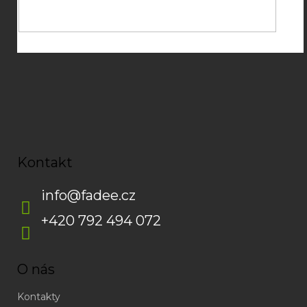
zasílání newsletterů od společnosti FADEE
Kontakt
info
@
fadee.cz
+420 792 494 072
O nás
Kontakty