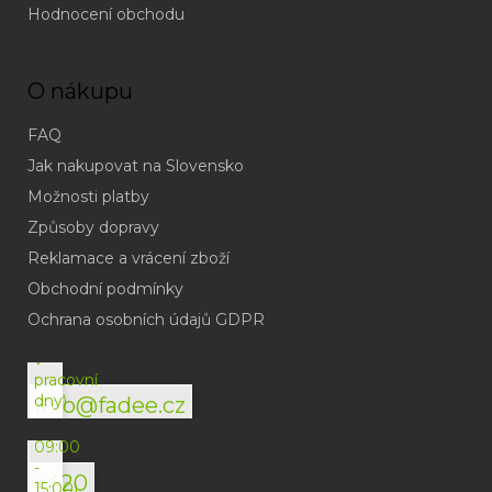
Hodnocení obchodu
O nákupu
FAQ
Jak nakupovat na Slovensko
Možnosti platby
Způsoby dopravy
Reklamace a vrácení zboží
Obchodní podmínky
(odpověď
do
Ochrana osobních údajů GDPR
24h
v
pracovní
dny)
info@fadee.cz
(Po-
Pá
09:00
-
+420
15:00)