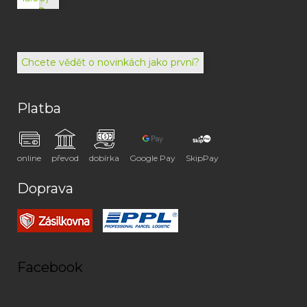
792
494
072
Chcete vědět o novinkách jako první?
Platba
online
převod
dobírka
Google Pay
SkipPay
Doprava
Facebook