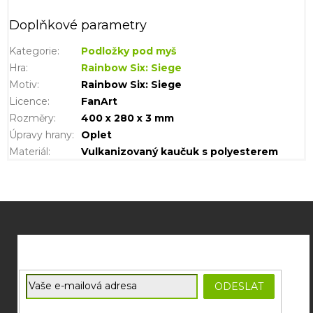
Doplňkové parametry
Kategorie
:
Podložky pod myš
Hra
:
Rainbow Six: Siege
Motiv
:
Rainbow Six: Siege
Licence
:
FanArt
Rozměry
:
400 x 280 x 3 mm
Úpravy hrany
:
Oplet
Materiál
:
Vulkanizovaný kaučuk s polyesterem
Z
á
p
a
t
E-mail
ODESLAT
í
Souhlasím se
zpracováním osobních údajů
potřebných pro