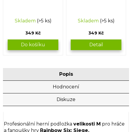
Skladem
(>5 ks)
Skladem
(>5 ks)
349 Kč
349 Kč
Do košíku
Detail
Popis
Hodnocení
Diskuze
Profesionální herní podložka
velikosti M
pro hráče
a fanoušky hry
Rainbow Six: Siege.