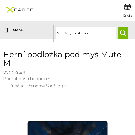
Přejít
na
obsah
HLED
Herní podložka pod myš Mute -
M
P2003648
Průměrné
Podrobnosti hodnocení
hodnocení
Značka:
Rainbow Six: Siege
produktu
je
0,0
z
5
hvězdiček.