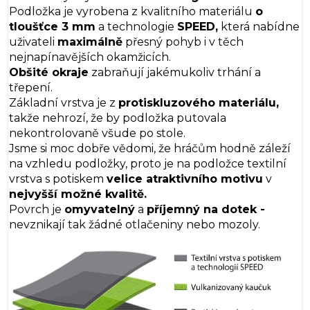
Podložka je vyrobena z kvalitního materiálu
o
tloušťce 3 mm
a technologie
SPEED,
která nabídne
uživateli
maximálně
přesný pohyb i v těch
nejnapínavějších okamžicích.
Obšité okraje
zabraňují jakémukoliv trhání a
třepení.
Základní vrstva je z
protiskluzového materiálu,
takže nehrozí, že by podložka putovala
nekontrolovaně všude po stole.
Jsme si moc dobře vědomi, že hráčům hodně záleží
na vzhledu podložky, proto je na podložce textilní
vrstva s potiskem
velice atraktivního motivu
v
nejvyšší možné kvalitě.
Povrch je
omyvatelný
a
příjemný na dotek -
nevznikají tak žádné otlačeniny nebo mozoly.