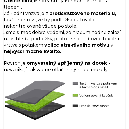
Obšité okraje
zabraňují jakémukoliv trhání a
třepení.
Základní vrstva je z
protiskluzového materiálu,
takže nehrozí, že by podložka putovala
nekontrolovaně všude po stole.
Jsme si moc dobře vědomi, že hráčům hodně záleží
na vzhledu podložky, proto je na podložce textilní
vrstva s potiskem
velice atraktivního
motivu
v
nejvyšší možné kvalitě.
Povrch je
omyvatelný
a
příjemný na dotek -
nevznikají tak žádné otlačeniny nebo mozoly.