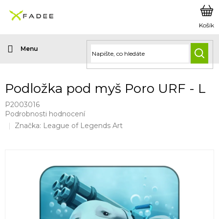
Přejít
na
obsah
HLED
Podložka pod myš Poro URF - L
P2003016
Průměrné
Podrobnosti hodnocení
hodnocení
Značka:
League of Legends Art
produktu
je
0,0
z
5
hvězdiček.