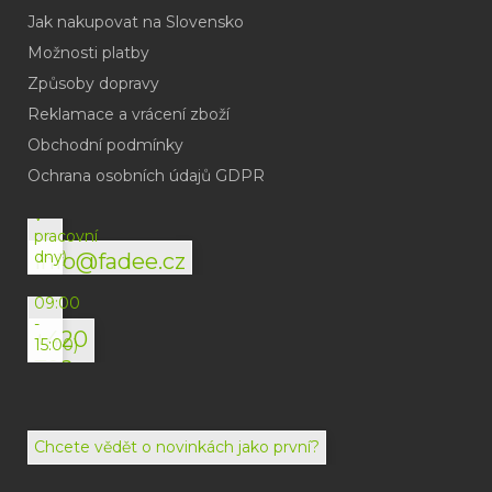
Jak nakupovat na Slovensko
Možnosti platby
Způsoby dopravy
Reklamace a vrácení zboží
Obchodní podmínky
(odpověď
do
Ochrana osobních údajů GDPR
24h
v
pracovní
dny)
info@fadee.cz
(Po-
Pá
09:00
-
+420
15:00)
792
494
072
Chcete vědět o novinkách jako první?