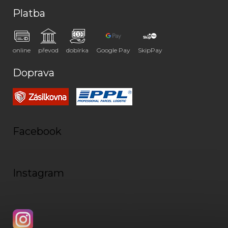
Platba
online
převod
dobírka
Google Pay
SkipPay
Doprava
Facebook
Instagram