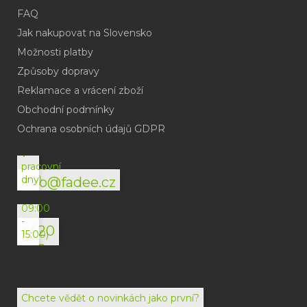
FAQ
Jak nakupovat na Slovensko
Možnosti platby
Způsoby dopravy
Reklamace a vrácení zboží
Obchodní podmínky
(odpověď
do
Ochrana osobních údajů GDPR
24h
v
pracovní
dny)
info@fadee.cz
(Po-
Pá
09:00
-
+420
15:00)
792
494
072
Chcete vědět o novinkách jako první?