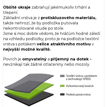
Obšité okraje
zabraňují jakémukoliv trhání a
třepení.
Základní vrstva je z
protiskluzového materiálu,
takže nehrozí, že by podložka putovala
nekontrolovaně všude po stole.
Jsme si moc dobře vědomi, že hráčům hodně záleží
na vzhledu podložky, proto je na podložce textilní
vrstva s potiskem
velice atraktivního
motivu
v
nejvyšší možné kvalitě.
Povrch je
omyvatelný
a
příjemný na dotek -
nevznikají tak žádné otlačeniny nebo mozoly.