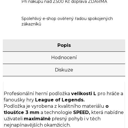
Při nákupu nad 2.500 Kč doprava ZDARMA
Spolehlivý e-shop ověřený řadou spokojených
zákazníků
Popis
Hodnocení
Diskuze
Profesionální herní podložka
velikosti L
pro hráče a
fanoušky hry
League of Legends.
Podložka je vyrobena z kvalitního materiálu
o
tloušťce 3 mm
a technologie
SPEED,
která nabídne
uživateli
maximálně
přesný pohyb i v těch
nejnapínavějších okamžicích.