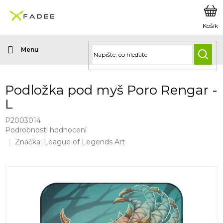
Přejít
na
obsah
HLED
Podložka pod myš Poro Rengar -
L
P2003014
Průměrné
Podrobnosti hodnocení
hodnocení
Značka:
League of Legends Art
produktu
je
0,0
z
5
hvězdiček.