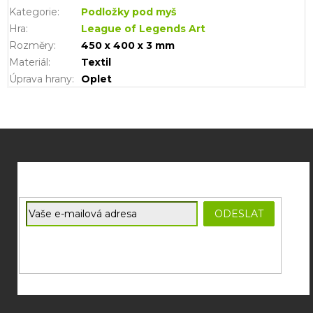
Kategorie
:
Podložky pod myš
Hra
:
League of Legends Art
Rozměry
:
450 x 400 x 3 mm
Materiál
:
Textil
Úprava hrany
:
Oplet
Z
á
p
a
t
E-mail
ODESLAT
í
Souhlasím se
zpracováním osobních údajů
potřebných pro
zasílání newsletterů od společnosti FADEE