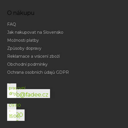
O nákupu
FAQ
Jak nakupovat na Slovensko
Možnosti platby
Způsoby dopravy
Reklamace a vrácení zboží
Obchodní podmínky
(odpověď
do
Ochrana osobních údajů GDPR
24h
v
pracovní
dny)
info@fadee.cz
(Po-
Pá
09:00
-
+420
15:00)
792