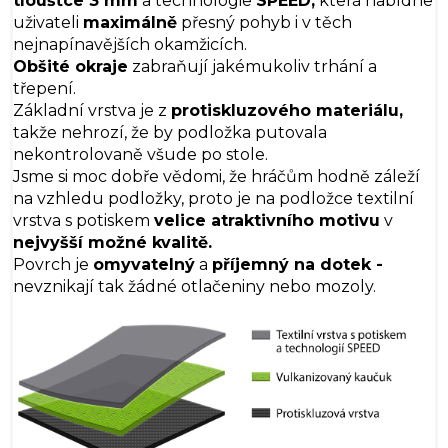
tloušťce 3 mm
a technologie
SPEED,
která nabídne
uživateli
maximálně
přesný pohyb i v těch
nejnapínavějších okamžicích.
Obšité okraje
zabraňují jakémukoliv trhání a
třepení.
Základní vrstva je z
protiskluzového materiálu,
takže nehrozí, že by podložka putovala
nekontrolovaně všude po stole.
Jsme si moc dobře vědomi, že hráčům hodně záleží
na vzhledu podložky, proto je na podložce textilní
vrstva s potiskem
velice atraktivního motivu
v
nejvyšší možné kvalitě.
Povrch je
omyvatelný
a
příjemný na dotek -
nevznikají tak žádné otlačeniny nebo mozoly.