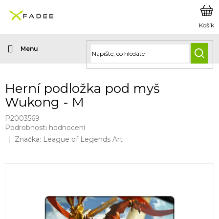
Přejít
na
obsah
HLED
Herní podložka pod myš
Wukong - M
P2003569
Průměrné
Podrobnosti hodnocení
hodnocení
Značka:
League of Legends Art
produktu
je
0,0
z
5
hvězdiček.