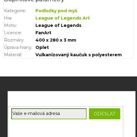
Kategorie
:
Podložky pod myš
Hra
:
League of Legends Art
Motiv
:
League of Legends
Licence
:
FanArt
Rozměry
:
400 x 280 x 3 mm
Úprava hrany
:
Oplet
Materiál
:
Vulkanizovaný kaučuk s polyesterem
Z
á
p
a
t
E-mail
ODESLAT
í
Souhlasím se
zpracováním osobních údajů
potřebných pro
zasílání newsletterů od společnosti FADEE