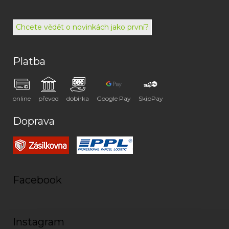
494
072
Chcete vědět o novinkách jako první?
Platba
online
převod
dobírka
Google Pay
SkipPay
Doprava
Facebook
Instagram