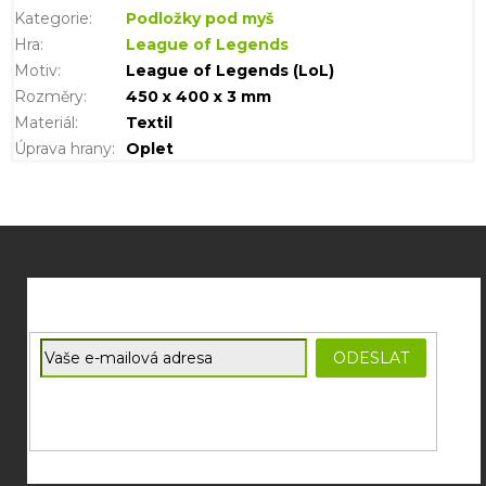
Kategorie
:
Podložky pod myš
Hra
:
League of Legends
Motiv
:
League of Legends (LoL)
Rozměry
:
450 x 400 x 3 mm
Materiál
:
Textil
Úprava hrany
:
Oplet
Z
á
p
a
t
E-mail
ODESLAT
í
Souhlasím se
zpracováním osobních údajů
potřebných pro
zasílání newsletterů od společnosti FADEE