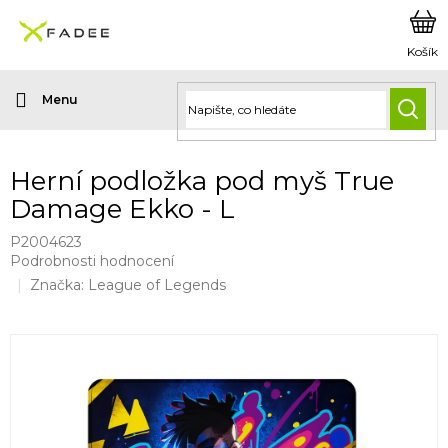
Přejít
na
obsah
HLED
Herní podložka pod myš True
Damage Ekko - L
P2004623
Průměrné
Podrobnosti hodnocení
hodnocení
Značka:
League of Legends
produktu
je
0,0
z
5
hvězdiček.