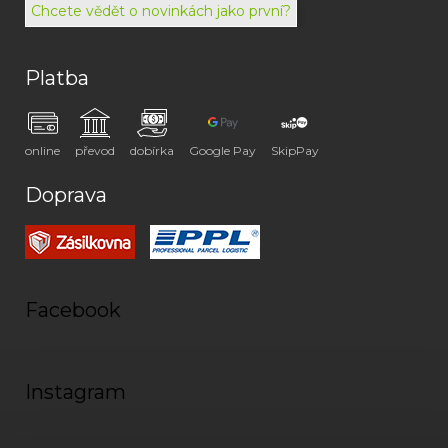
Chcete vědět o novinkách jako první?
Platba
online
převod
dobírka
Google Pay
SkipPay
Doprava
Facebook
Instagram