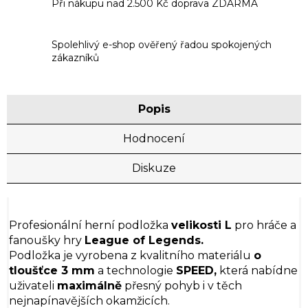
Při nákupu nad 2.500 Kč doprava ZDARMA
Spolehlivý e-shop ověřený řadou spokojených
zákazníků
Popis
Hodnocení
Diskuze
Profesionální herní podložka
velikosti L
pro hráče a
fanoušky hry
League of Legends.
Podložka je vyrobena z kvalitního materiálu
o
tloušťce 3 mm
a technologie
SPEED,
která nabídne
uživateli
maximálně
přesný pohyb i v těch
nejnapínavějších okamžicích.