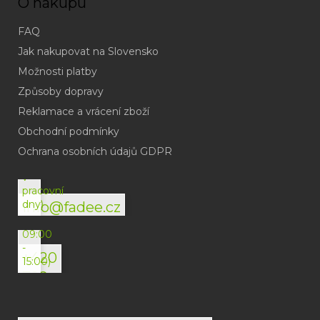
O nákupu
FAQ
Jak nakupovat na Slovensko
Možnosti platby
Způsoby dopravy
Reklamace a vrácení zboží
Obchodní podmínky
(odpověď
do
Ochrana osobních údajů GDPR
24h
v
pracovní
dny)
info@fadee.cz
(Po-
Pá
09:00
-
+420
15:00)
792
494
072