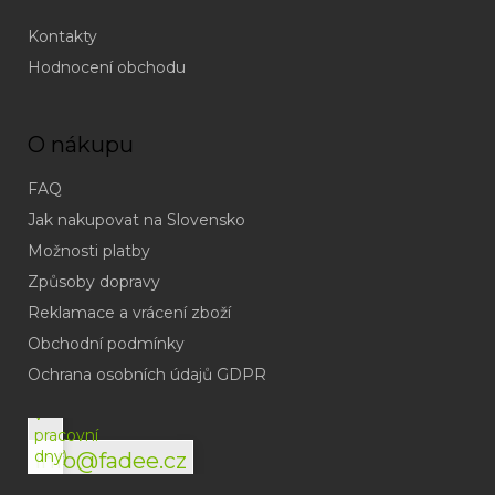
Kontakty
Hodnocení obchodu
O nákupu
FAQ
Jak nakupovat na Slovensko
Možnosti platby
Způsoby dopravy
Reklamace a vrácení zboží
Obchodní podmínky
(odpověď
do
Ochrana osobních údajů GDPR
24h
v
pracovní
dny)
info@fadee.cz
(Po-
Pá