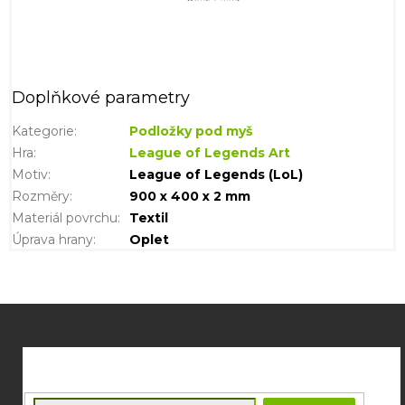
Doplňkové parametry
Kategorie
:
Podložky pod myš
Hra
:
League of Legends Art
Motiv
:
League of Legends (LoL)
Rozměry
:
900 x 400 x 2 mm
Materiál povrchu
:
Textil
Úprava hrany
:
Oplet
Z
á
p
a
t
E-mail