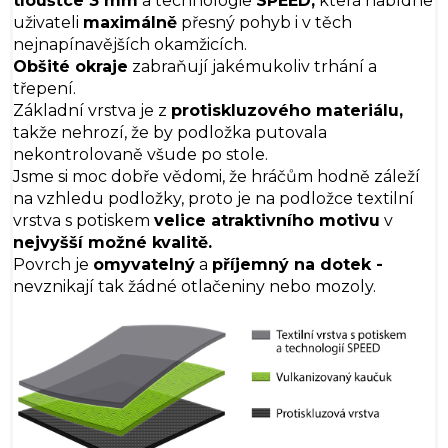
tloušťce 3 mm
a technologie
SPEED,
která nabídne
uživateli
maximálně
přesný pohyb i v těch
nejnapínavějších okamžicích.
Obšité okraje
zabraňují jakémukoliv trhání a
třepení.
Základní vrstva je z
protiskluzového materiálu,
takže nehrozí, že by podložka putovala
nekontrolovaně všude po stole.
Jsme si moc dobře vědomi, že hráčům hodně záleží
na vzhledu podložky, proto je na podložce textilní
vrstva s potiskem
velice atraktivního motivu
v
nejvyšší možné kvalitě.
Povrch je
omyvatelný
a
příjemný na dotek -
nevznikají tak žádné otlačeniny nebo mozoly.