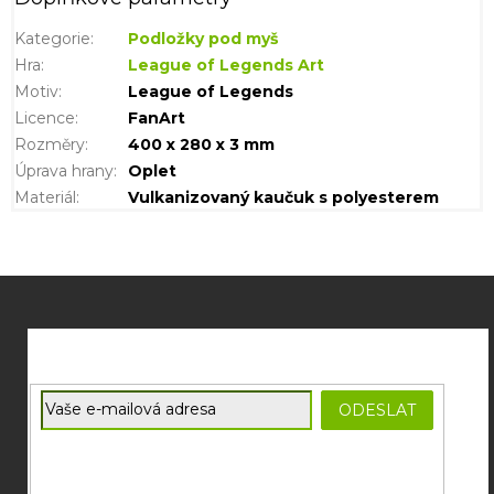
Kategorie
:
Podložky pod myš
Hra
:
League of Legends Art
Motiv
:
League of Legends
Licence
:
FanArt
Rozměry
:
400 x 280 x 3 mm
Úprava hrany
:
Oplet
Materiál
:
Vulkanizovaný kaučuk s polyesterem
Z
á
p
a
t
E-mail
ODESLAT
í
Souhlasím se
zpracováním osobních údajů
potřebných pro
zasílání newsletterů od společnosti FADEE