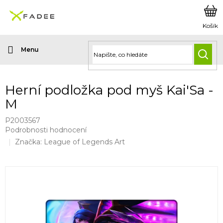
Přejít
na
obsah
HLED
Herní podložka pod myš Kai'Sa -
M
P2003567
Průměrné
Podrobnosti hodnocení
hodnocení
Značka:
League of Legends Art
produktu
je
0,0
z
5
hvězdiček.