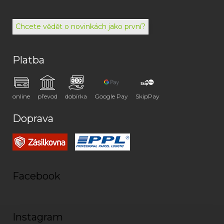
494
072
Chcete vědět o novinkách jako první?
Platba
online
převod
dobírka
Google Pay
SkipPay
Doprava
Facebook
Instagram