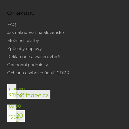
O nákupu
FAQ
Jak nakupovat na Slovensko
Možnosti platby
Způsoby dopravy
Reklamace a vrácení zboží
Obchodní podmínky
(odpověď
do
Ochrana osobních údajů GDPR
24h
v
pracovní
dny)
info@fadee.cz
(Po-
Pá
09:00
-
+420
15:00)
792